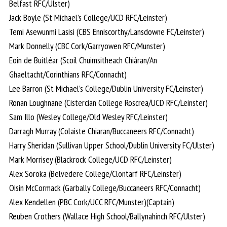
Belfast RFC/Ulster)
Jack Boyle (St Michael’s College/UCD RFC/Leinster)
Temi Asewunmi Lasisi (CBS Enniscorthy/Lansdowne FC/Leinster)
Mark Donnelly (CBC Cork/Garryowen RFC/Munster)
Eoin de Buitléar (Scoil Chuimsitheach Chiáran/An
Ghaeltacht/Corinthians RFC/Connacht)
Lee Barron (St Michael’s College/Dublin University FC/Leinster)
Ronan Loughnane (Cistercian College Roscrea/UCD RFC/Leinster)
Sam Illo (Wesley College/Old Wesley RFC/Leinster)
Darragh Murray (Colaiste Chiaran/Buccaneers RFC/Connacht)
Harry Sheridan (Sullivan Upper School/Dublin University FC/Ulster)
Mark Morrisey (Blackrock College/UCD RFC/Leinster)
Alex Soroka (Belvedere College/Clontarf RFC/Leinster)
Oisin McCormack (Garbally College/Buccaneers RFC/Connacht)
Alex Kendellen (PBC Cork/UCC RFC/Munster)(Captain)
Reuben Crothers (Wallace High School/Ballynahinch RFC/Ulster)