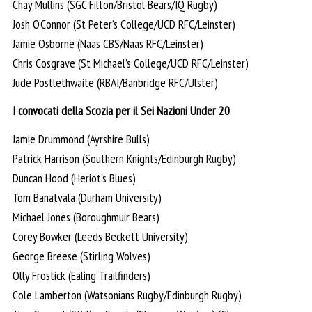
Chay Mullins (SGC Filton/Bristol Bears/IQ Rugby)
Josh O’Connor (St Peter’s College/UCD RFC/Leinster)
Jamie Osborne (Naas CBS/Naas RFC/Leinster)
Chris Cosgrave (St Michael’s College/UCD RFC/Leinster)
Jude Postlethwaite (RBAI/Banbridge RFC/Ulster)
I convocati della Scozia per il Sei Nazioni Under 20
Jamie Drummond (Ayrshire Bulls)
Patrick Harrison (Southern Knights/Edinburgh Rugby)
Duncan Hood (Heriot’s Blues)
Tom Banatvala (Durham University)
Michael Jones (Boroughmuir Bears)
Corey Bowker (Leeds Beckett University)
George Breese (Stirling Wolves)
Olly Frostick (Ealing Trailfinders)
Cole Lamberton (Watsonians Rugby/Edinburgh Rugby)