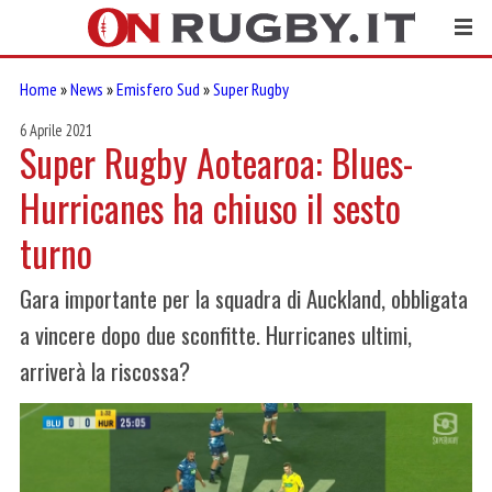
Home
»
News
»
Emisfero Sud
»
Super Rugby
6 Aprile 2021
Super Rugby Aotearoa: Blues-
Hurricanes ha chiuso il sesto
turno
Gara importante per la squadra di Auckland, obbligata
a vincere dopo due sconfitte. Hurricanes ultimi,
arriverà la riscossa?