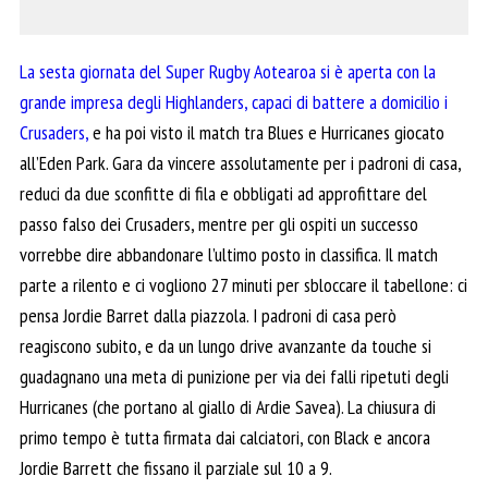
La sesta giornata del Super Rugby Aotearoa si è aperta con la
grande impresa degli Highlanders, capaci di battere a domicilio i
Crusaders,
e ha poi visto il match tra Blues e Hurricanes giocato
all’Eden Park. Gara da vincere assolutamente per i padroni di casa,
reduci da due sconfitte di fila e obbligati ad approfittare del
passo falso dei Crusaders, mentre per gli ospiti un successo
vorrebbe dire abbandonare l’ultimo posto in classifica. Il match
parte a rilento e ci vogliono 27 minuti per sbloccare il tabellone: ci
pensa Jordie Barret dalla piazzola. I padroni di casa però
reagiscono subito, e da un lungo drive avanzante da touche si
guadagnano una meta di punizione per via dei falli ripetuti degli
Hurricanes (che portano al giallo di Ardie Savea). La chiusura di
primo tempo è tutta firmata dai calciatori, con Black e ancora
Jordie Barrett che fissano il parziale sul 10 a 9.