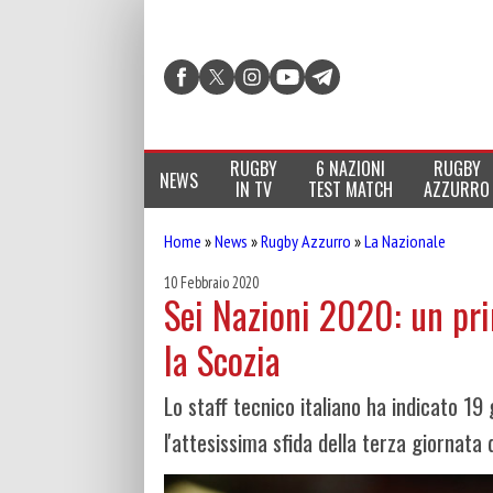
RUGBY
6 NAZIONI
RUGBY
NEWS
IN TV
TEST MATCH
AZZURRO
Home
»
News
»
Rugby Azzurro
»
La Nazionale
10 Febbraio 2020
Sei Nazioni 2020: un pri
la Scozia
Lo staff tecnico italiano ha indicato 1
l'attesissima sfida della terza giornata