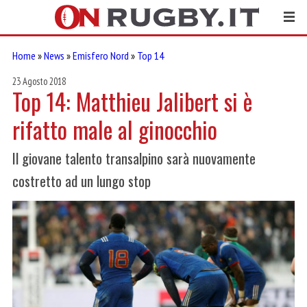
Home
»
News
»
Emisfero Nord
»
Top 14
23 Agosto 2018
Top 14: Matthieu Jalibert si è
rifatto male al ginocchio
Il giovane talento transalpino sarà nuovamente
costretto ad un lungo stop