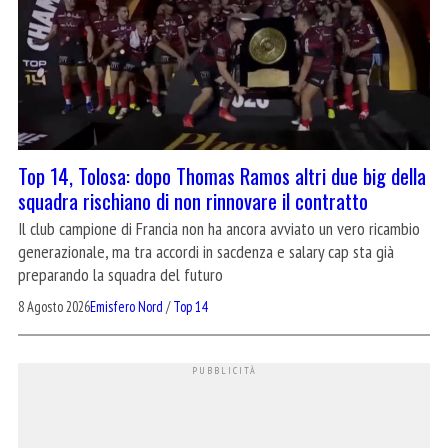
Top 14, Tolosa: dopo Thomas Ramos altri due big della
squadra rischiano di non rinnovare il contratto
Il club campione di Francia non ha ancora avviato un vero ricambio
generazionale, ma tra accordi in sacdenza e salary cap sta già
preparando la squadra del futuro
8 Agosto 2026
Emisfero Nord
/
Top 14