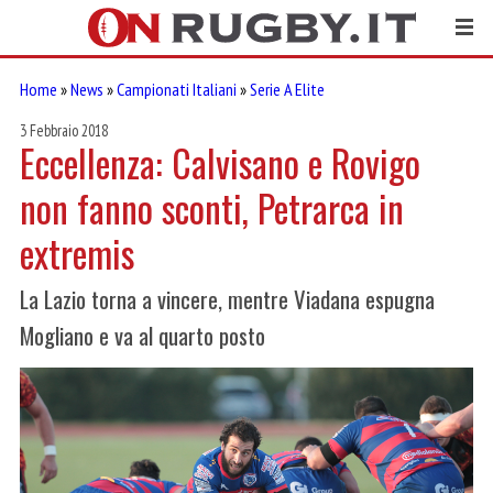
Home
»
News
»
Campionati Italiani
»
Serie A Elite
3 Febbraio 2018
Eccellenza: Calvisano e Rovigo
non fanno sconti, Petrarca in
extremis
La Lazio torna a vincere, mentre Viadana espugna
Mogliano e va al quarto posto