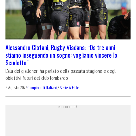
Alessandro Ciofani, Rugby Viadana: “Da tre anni
stiamo inseguendo un sogno: vogliamo vincere lo
Scudetto”
L'ala dei gialloneri ha parlato della passata stagione e degli
obiettivi futuri del club lombardo
5 Agosto 2026
Campionati Italiani
/
Serie A Elite