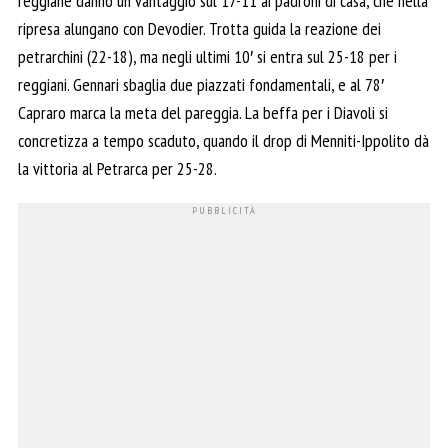
reggiane danno un vantaggio sul 17-11 ai padroni di casa, che nella
ripresa alungano con Devodier. Trotta guida la reazione dei
petrarchini (22-18), ma negli ultimi 10′ si entra sul 25-18 per i
reggiani. Gennari sbaglia due piazzati fondamentali, e al 78′
Capraro marca la meta del pareggia. La beffa per i Diavoli si
concretizza a tempo scaduto, quando il drop di Menniti-Ippolito dà
la vittoria al Petrarca per 25-28.