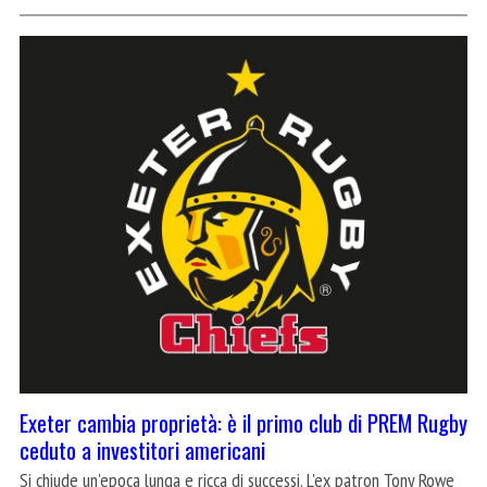
Exeter cambia proprietà: è il primo club di PREM Rugby
ceduto a investitori americani
Si chiude un'epoca lunga e ricca di successi. L'ex patron Tony Rowe