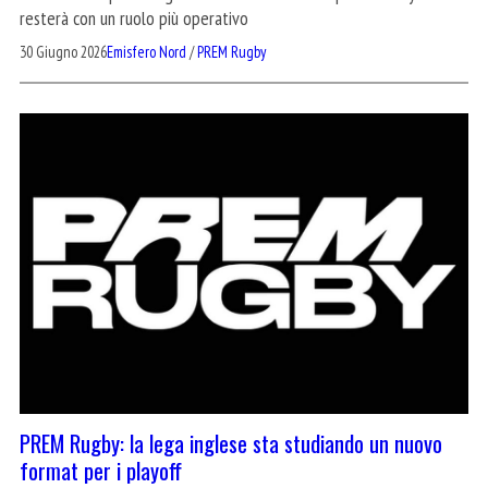
resterà con un ruolo più operativo
30 Giugno 2026
Emisfero Nord
/
PREM Rugby
PREM Rugby: la lega inglese sta studiando un nuovo
format per i playoff