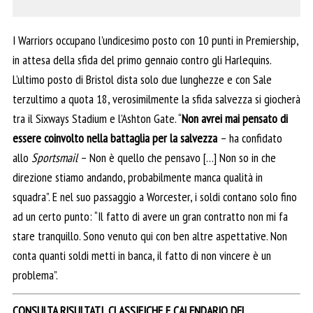
I Warriors occupano l’undicesimo posto con 10 punti in Premiership,
in attesa della sfida del primo gennaio contro gli Harlequins.
L’ultimo posto di Bristol dista solo due lunghezze e con Sale
terzultimo a quota 18, verosimilmente la sfida salvezza si giocherà
tra il Sixways Stadium e l’Ashton Gate. “
Non avrei mai pensato di
essere coinvolto nella battaglia per la salvezza
– ha confidato
allo
Sportsmail
– Non è quello che pensavo […] Non so in che
direzione stiamo andando, probabilmente manca qualità in
squadra”. E nel suo passaggio a Worcester, i soldi contano solo fino
ad un certo punto: “Il fatto di avere un gran contratto non mi fa
stare tranquillo. Sono venuto qui con ben altre aspettative. Non
conta quanti soldi metti in banca, il fatto di non vincere è un
problema”.
CONSULTA RISULTATI, CLASSIFICHE E CALENDARIO DEL