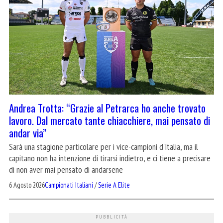
Andrea Trotta: “Grazie al Petrarca ho anche trovato
lavoro. Dal mercato tante chiacchiere, mai pensato di
andar via”
Sarà una stagione particolare per i vice-campioni d'Italia, ma il
capitano non ha intenzione di tirarsi indietro, e ci tiene a precisare
di non aver mai pensato di andarsene
6 Agosto 2026
Campionati Italiani
/
Serie A Elite