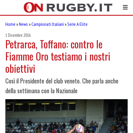
Home
»
News
»
Campionati Italiani
»
Serie A Elite
1 Dicembre 2016
Petrarca, Toffano: contro le
Fiamme Oro testiamo i nostri
obiettivi
Così il Presidente del club veneto. Che parla anche
della settimana con la Nazionale