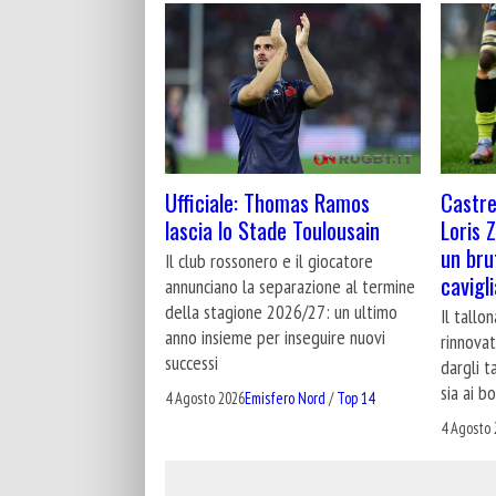
Castre
Ufficiale: Thomas Ramos
Loris 
lascia lo Stade Toulousain
un bru
Il club rossonero e il giocatore
cavigli
annunciano la separazione al termine
della stagione 2026/27: un ultimo
Il tallo
anno insieme per inseguire nuovi
rinnovat
successi
dargli t
sia ai b
4 Agosto 2026
Emisfero Nord
/
Top 14
4 Agosto 