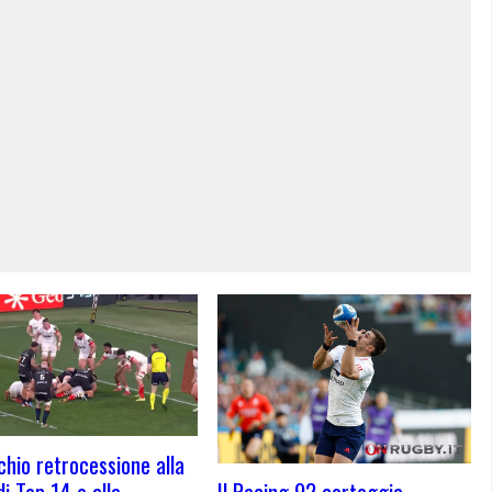
schio retrocessione alla
Il Racing 92 corteggia
di Top 14 e alla