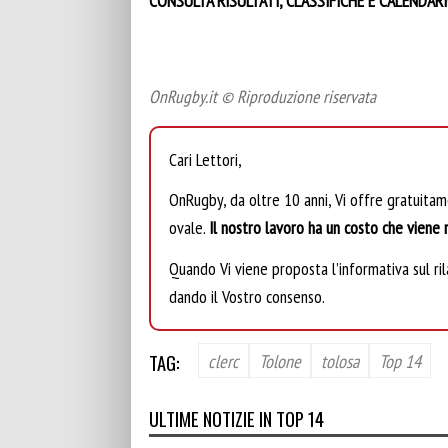
CONSULTA RISULTATI, CLASSIFICHE E CALENDAR
OnRugby.it © Riproduzione riservata
Cari Lettori,
OnRugby, da oltre 10 anni, Vi offre gratuita
ovale.
Il nostro lavoro ha un costo che viene r
Quando Vi viene proposta l’informativa sul rila
dando il Vostro consenso.
TAG:
clerc
Tolone
tolosa
Top 14
ULTIME NOTIZIE IN TOP 14