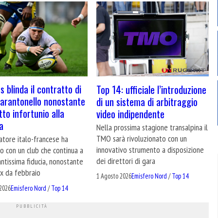
s blinda il contratto di
Top 14: ufficiale l’introduzione
Zarantonello nonostante
di un sistema di arbitraggio
tto infortunio alla
video indipendente
a
Nella prossima stagione transalpina il
TMO sarà rivoluzionato con un
natore italo-francese ha
innovativo strumento a disposizione
o con un club che continua a
dei direttori di gara
antissima fiducia, nonostante
ox da febbraio
1 Agosto 2026
Emisfero Nord
/
Top 14
2026
Emisfero Nord
/
Top 14