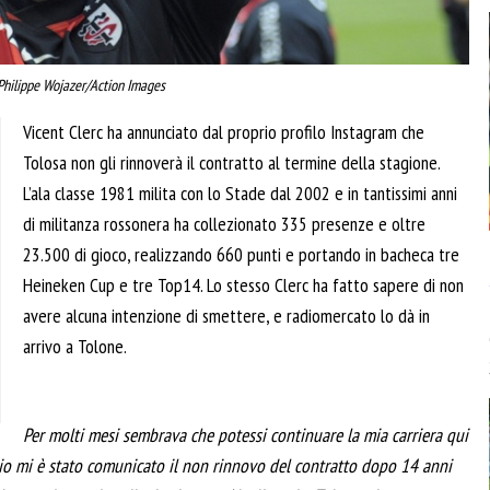
Philippe Wojazer/Action Images
Vicent Clerc ha annunciato dal proprio profilo Instagram che
Tolosa non gli rinnoverà il contratto al termine della stagione.
L’ala classe 1981 milita con lo Stade dal 2002 e in tantissimi anni
di militanza rossonera ha collezionato 335 presenze e oltre
23.500 di gioco, realizzando 660 punti e portando in bacheca tre
Heineken Cup e tre Top14. Lo stesso Clerc ha fatto sapere di non
avere alcuna intenzione di smettere, e radiomercato lo dà in
arrivo a Tolone.
Per molti mesi sembrava che potessi continuare la mia carriera qui
io mi è stato comunicato il non rinnovo del contratto dopo 14 anni