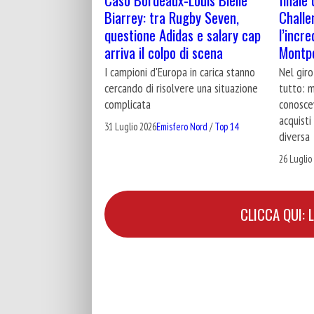
Biarrey: tra Rugby Seven,
Challe
questione Adidas e salary cap
l’incre
arriva il colpo di scena
Montpe
I campioni d'Europa in carica stanno
Nel giro
cercando di risolvere una situazione
tutto: m
complicata
conoscev
acquisti
31 Luglio 2026
Emisfero Nord
/
Top 14
diversa
26 Luglio
CLICCA QUI: 