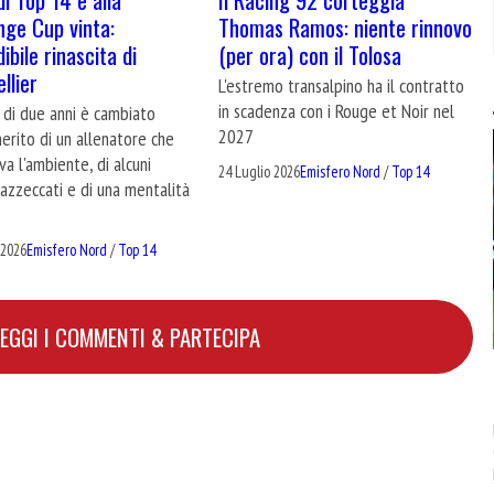
Thomas Ramos: niente rinnovo
nge Cup vinta:
(per ora) con il Tolosa
dibile rinascita di
llier
L'estremo transalpino ha il contratto
in scadenza con i Rouge et Noir nel
 di due anni è cambiato
2027
erito di un allenatore che
a l'ambiente, di alcuni
24 Luglio 2026
Emisfero Nord
/
Top 14
 azzeccati e di una mentalità
 2026
Emisfero Nord
/
Top 14
LEGGI I COMMENTI & PARTECIPA