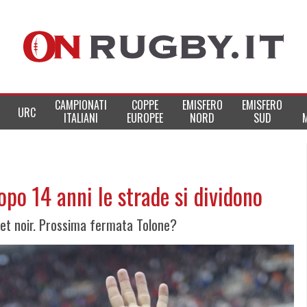
CAMPIONATI
COPPE
EMISFERO
EMISFERO
URC
ITALIANI
EUROPEE
NORD
SUD
opo 14 anni le strade si dividono
 et noir. Prossima fermata Tolone?