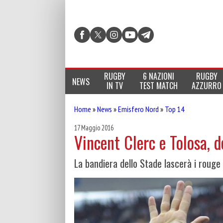
RUGBY
6 NAZIONI
RUGBY
NEWS
IN TV
TEST MATCH
AZZURRO
Home
»
News
»
Emisfero Nord
»
Top 14
17 Maggio 2016
Vincent Clerc e Tolosa, d
La bandiera dello Stade lascerà i rouge