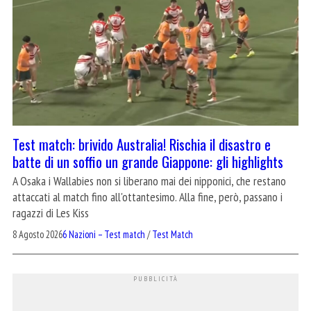
Test match: brivido Australia! Rischia il disastro e
batte di un soffio un grande Giappone: gli highlights
A Osaka i Wallabies non si liberano mai dei nipponici, che restano
attaccati al match fino all'ottantesimo. Alla fine, però, passano i
ragazzi di Les Kiss
8 Agosto 2026
6 Nazioni – Test match
/
Test Match