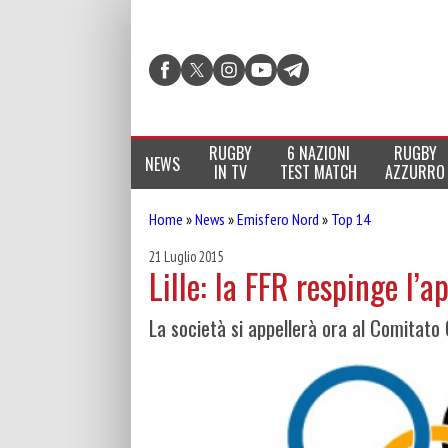
RUGBY
6 NAZIONI
RUGBY
NEWS
IN TV
TEST MATCH
AZZURRO
Home
»
News
»
Emisfero Nord
»
Top 14
21 Luglio 2015
Lille: la FFR respinge l’a
La società si appellerà ora al Comitato