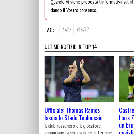
Quando Vi viene proposta l’informativa sul rila
dando il Vostro consenso.
TAG:
Lille
ProD2
ULTIME NOTIZIE IN TOP 14
Castre
Ufficiale: Thomas Ramos
Loris 
lascia lo Stade Toulousain
un bru
Il club rossonero e il giocatore
cavigli
annunciano la separazione al termine