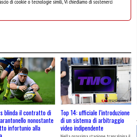
scio di cookie o tecnologie simili, Vi chiediamo di sostenerci
s blinda il contratto di
Top 14: ufficiale l’introduzione
Zarantonello nonostante
di un sistema di arbitraggio
tto infortunio alla
video indipendente
a
Nella prossima stagione transalpina il