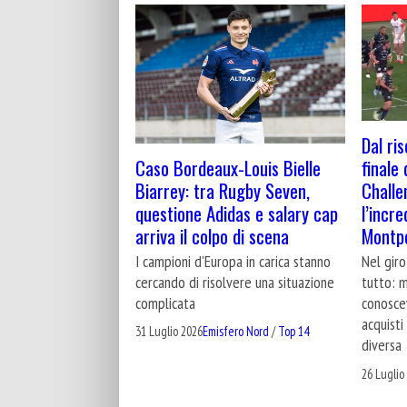
Dal ri
Caso Bordeaux-Louis Bielle
finale 
Biarrey: tra Rugby Seven,
Challe
questione Adidas e salary cap
l’incre
arriva il colpo di scena
Montpe
I campioni d'Europa in carica stanno
Nel giro
cercando di risolvere una situazione
tutto: m
complicata
conoscev
acquisti
31 Luglio 2026
Emisfero Nord
/
Top 14
diversa
26 Luglio