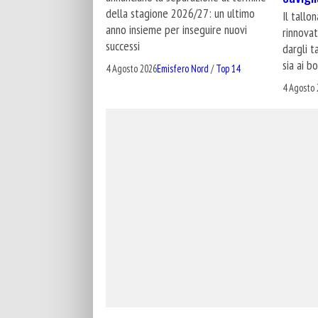
della stagione 2026/27: un ultimo
Il tallo
anno insieme per inseguire nuovi
rinnovat
successi
dargli t
sia ai b
4 Agosto 2026
Emisfero Nord
/
Top 14
4 Agosto 