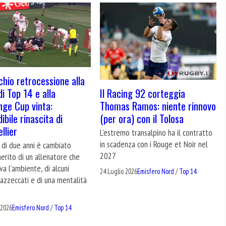
schio retrocessione alla
Il Racing 92 corteggia
di Top 14 e alla
Thomas Ramos: niente rinnovo
nge Cup vinta:
(per ora) con il Tolosa
dibile rinascita di
llier
L'estremo transalpino ha il contratto
in scadenza con i Rouge et Noir nel
 di due anni è cambiato
2027
erito di un allenatore che
a l'ambiente, di alcuni
24 Luglio 2026
Emisfero Nord
/
Top 14
 azzeccati e di una mentalità
 2026
Emisfero Nord
/
Top 14