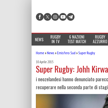
RUGBY
6 NAZIONI
RUGBY
NEWS
IN TV
TEST MATCH
AZZURRO
Home
»
News
»
Emisfero Sud
»
Super Rugby
10 Aprile 2015
Super Rugby: Johh Kirwa
i neozelandesi hanno denunciato parecchi
recuperare nella seconda parte di stag