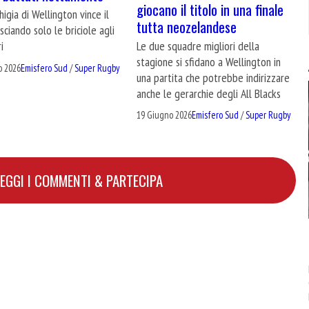
giocano il titolo in una finale
higia di Wellington vince il
tutta neozelandese
asciando solo le briciole agli
Le due squadre migliori della
i
stagione si sfidano a Wellington in
o 2026
Emisfero Sud
/
Super Rugby
una partita che potrebbe indirizzare
anche le gerarchie degli All Blacks
19 Giugno 2026
Emisfero Sud
/
Super Rugby
LEGGI I COMMENTI & PARTECIPA