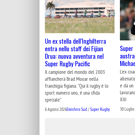
Un ex stella dell’Inghilterra
Super 
entra nello staff dei Fijian
austra
Drua: nuova avventura nel
Michae
Super Rugby Pacific
L'ex coa
Il campione del mondo del 2003
allenat
affiancherà Brad Mooar nella
e da un
franchigia figiana: "Qui il rugby è lo
lavoran
sport numero uno, è una sfida
XIII
speciale"
30 Luglio
6 Agosto 2026
Emisfero Sud
/
Super Rugby