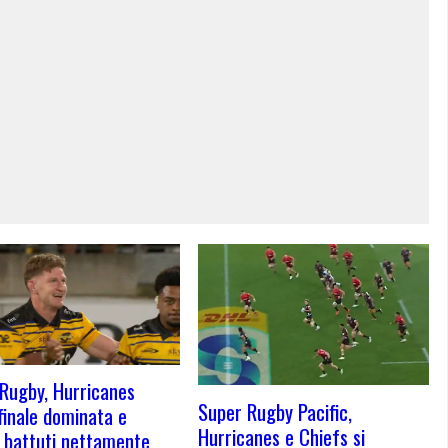
Rugby, Hurricanes
Super Rugby Pacific,
finale dominata e
Hurricanes e Chiefs si
 battuti nettamente