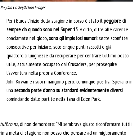
 Bogdan Cristel/Action Images
Per i Blues l’inizio della stagione in corso è stato
il peggiore di
sempre da quando sono nel Super 15
. A dirlo, oltre alle carenze
conclamate nel gioco,
sono gli impietosi numeri
: sette sconfitte
consecutive per iniziare, solo cinque punti raccolti e già
quattordici lunghezze da recuperare per centrare l’ultimo posto
utile, attualmente occupato dai Crusaders, per proseguire
l’avventura nella propria Conference.
John Kirwan e i suoi rimangono però, comunque positivi. Sperano in
una
seconda parte d’anno su standard evidentemente diversi
cominciando dalle partite nella tana di Eden Park.
tuff.co.nz
, di non demordere: “Mi sembrava giusto riconfermare tutti i
a prima metà di stagione non posso che pensare ad un miglioramento