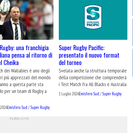
Rugby: una franchigia
Super Rugby Pacific:
liana pensa al ritorno di
presentato il nuovo format
l Cheika
del torneo
ch dei Wallabies è uno degli
Svelata anche la struttura temporale
ori più apprezzati del mondo
della competizione che comprenderà
 anno a questa parte sta
i Test Match fra All Blacks e Australia
do per un team di Rugby a
1 Luglio 2026
Emisfero Sud
/
Super Rugby
 2026
Emisfero Sud
/
Super Rugby