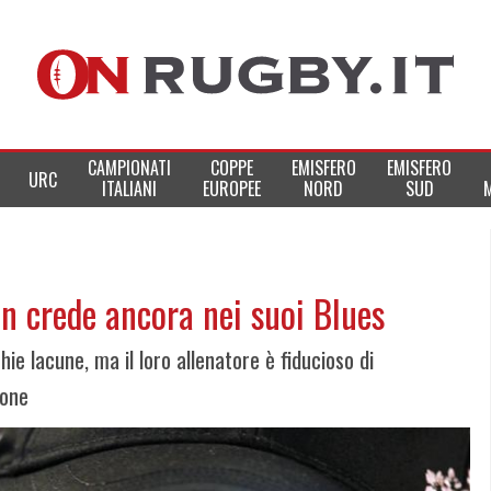
CAMPIONATI
COPPE
EMISFERO
EMISFERO
URC
ITALIANI
EUROPEE
NORD
SUD
n crede ancora nei suoi Blues
e lacune, ma il loro allenatore è fiducioso di
ione