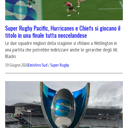
Super Rugby Pacific, Hurricanes e Chiefs si giocano il
titolo in una finale tutta neozelandese
Le due squadre migliori della stagione si sfidano a Wellington in
una partita che potrebbe indirizzare anche le gerarchie degli All
Blacks
19 Giugno 2026
Emisfero Sud
/
Super Rugby