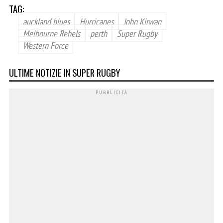
TAG:
auckland blues
Hurricanes
John Kirwan
Melbourne Rebels
perth
Super Rugby
Western Force
ULTIME NOTIZIE IN SUPER RUGBY