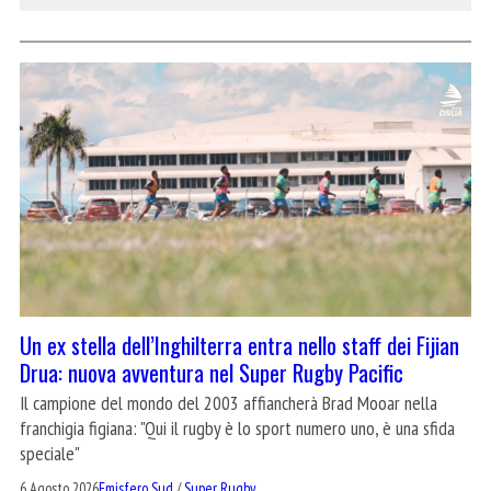
Un ex stella dell’Inghilterra entra nello staff dei Fijian
Drua: nuova avventura nel Super Rugby Pacific
Il campione del mondo del 2003 affiancherà Brad Mooar nella
franchigia figiana: "Qui il rugby è lo sport numero uno, è una sfida
speciale"
6 Agosto 2026
Emisfero Sud
/
Super Rugby