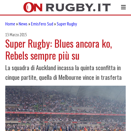
Home
»
News
»
Emisfero Sud
»
Super Rugby
13 Marzo 2015
Super Rugby: Blues ancora ko,
Rebels sempre più su
La squadra di Auckland incassa la quinta sconfitta in
cinque partite, quella di Melbourne vince in trasferta