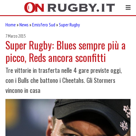
Home
»
News
»
Emisfero Sud
»
Super Rugby
7 Marzo 2015
Super Rugby: Blues sempre più a
picco, Reds ancora sconfitti
Tre vittorie in trasferta nelle 4 gare previste oggi,
con i Bulls che battono i Cheetahs. Gli Stormers
vincono in casa