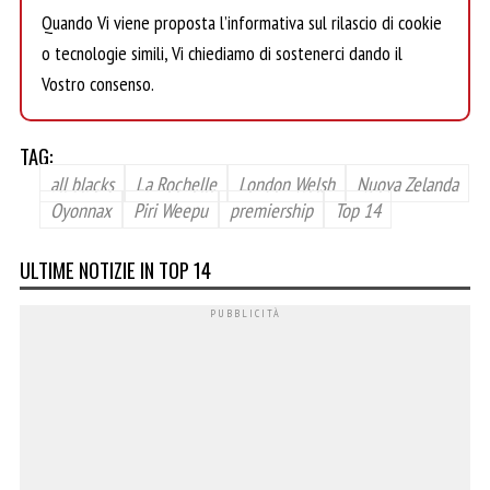
Quando Vi viene proposta l’informativa sul rilascio di cookie
o tecnologie simili, Vi chiediamo di sostenerci dando il
Vostro consenso.
TAG:
all blacks
La Rochelle
London Welsh
Nuova Zelanda
Oyonnax
Piri Weepu
premiership
Top 14
ULTIME NOTIZIE IN TOP 14