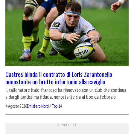
Castres blinda il contratto di Loris Zarantonello
nonostante un brutto infortunio alla caviglia
Il tallonatore italo-francese ha rinnovato con un club che continua
a dargli tantissima fiducia, nonostante sia ai box da febbraio
4 Agosto 2026
Emisfero Nord
/
Top 14