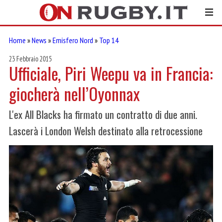
Home
»
News
»
Emisfero Nord
»
Top 14
23 Febbraio 2015
Ufficiale, Piri Weepu va in Francia:
giocherà nell’Oyonnax
L'ex All Blacks ha firmato un contratto di due anni.
Lascerà i London Welsh destinato alla retrocessione