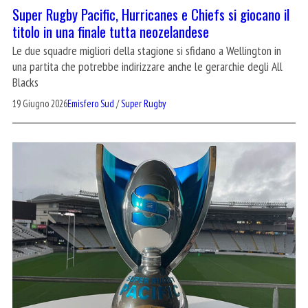
Super Rugby Pacific, Hurricanes e Chiefs si giocano il
titolo in una finale tutta neozelandese
Le due squadre migliori della stagione si sfidano a Wellington in
una partita che potrebbe indirizzare anche le gerarchie degli All
Blacks
19 Giugno 2026
Emisfero Sud
/
Super Rugby