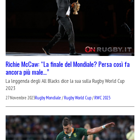
Richie McCaw: “La finale del Mondiale? Persa così fa
ancora più male…”
La leggenda degli All Blacks dice la sua sulla Rugby World Cup
2023
27 Novembre 2023
Rugby Mondiale
/
Rugby World Cup
/
RWC 2023