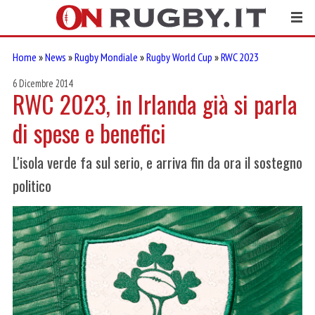
Home
»
News
»
Rugby Mondiale
»
Rugby World Cup
»
RWC 2023
6 Dicembre 2014
RWC 2023, in Irlanda già si parla
di spese e benefici
L'isola verde fa sul serio, e arriva fin da ora il sostegno
politico