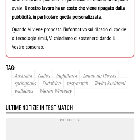
ovale.
Il nostro lavoro ha un costo che viene ripagato dalla
pubblicità, in particolare quella personalizzata.
Quando Vi viene proposta l’informativa sul rilascio di cookie
o tecnologie simili, Vi chiediamo di sostenerci dando il
Vostro consenso.
TAG:
Australia
Galles
Inghilterra
Jannie du Plessis
springboks
Sudafrica
test-match
Tevita Kuridrani
wallabies
Warren Whiteley
ULTIME NOTIZIE IN TEST MATCH