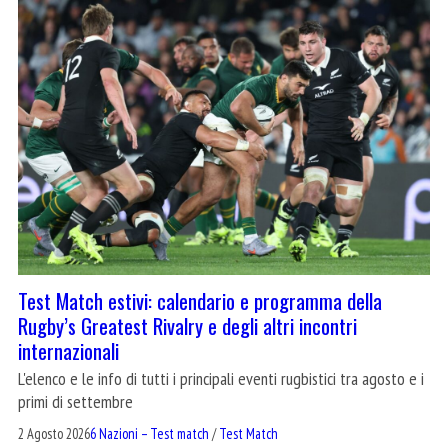
Test Match estivi: calendario e programma della
Rugby’s Greatest Rivalry e degli altri incontri
internazionali
L'elenco e le info di tutti i principali eventi rugbistici tra agosto e i
primi di settembre
2 Agosto 2026
6 Nazioni – Test match
/
Test Match