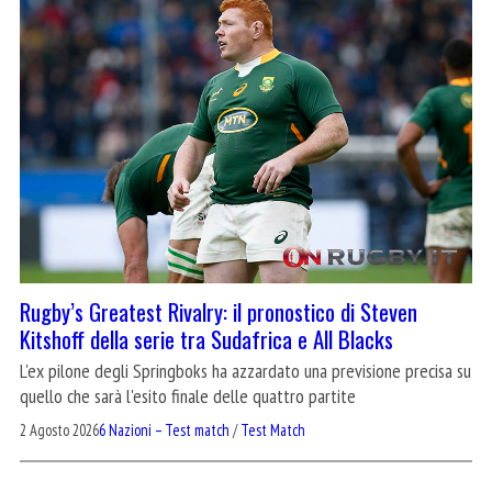
Rugby’s Greatest Rivalry: il pronostico di Steven
Kitshoff della serie tra Sudafrica e All Blacks
L'ex pilone degli Springboks ha azzardato una previsione precisa su
quello che sarà l'esito finale delle quattro partite
2 Agosto 2026
6 Nazioni – Test match
/
Test Match