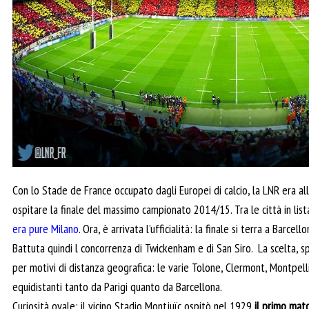
Con lo Stade de France occupato dagli Europei di calcio, la LNR era alla
ospitare la finale del massimo campionato 2014/15. Tra le città in li
era pure Milano
. Ora, è arrivata l’ufficialità: la finale si terra a Barce
Battuta quindi l concorrenza di Twickenham e di San Siro. La scelta, s
per motivi di distanza geografica: le varie Tolone, Clermont, Montpelli
equidistanti tanto da Parigi quanto da Barcellona.
Curiosità ovale: il vicino Stadio Montjuïc ospitò nel 1929
il primo matc