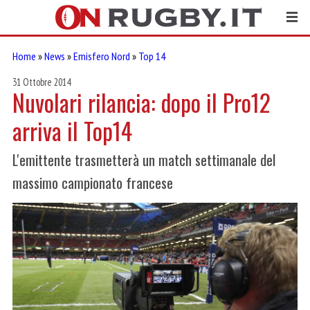
Home
»
News
»
Emisfero Nord
»
Top 14
31 Ottobre 2014
Nuvolari rilancia: dopo il Pro12
arriva il Top14
L'emittente trasmetterà un match settimanale del
massimo campionato francese