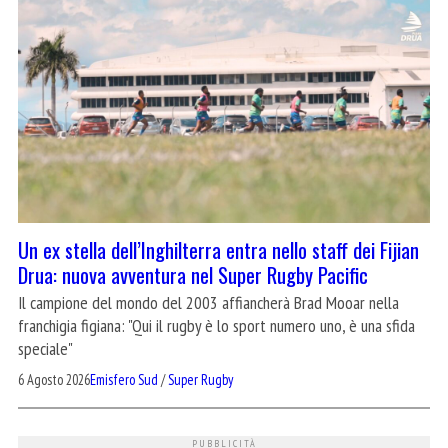
Un ex stella dell’Inghilterra entra nello staff dei Fijian
Drua: nuova avventura nel Super Rugby Pacific
Il campione del mondo del 2003 affiancherà Brad Mooar nella
franchigia figiana: "Qui il rugby è lo sport numero uno, è una sfida
speciale"
6 Agosto 2026
Emisfero Sud
/
Super Rugby