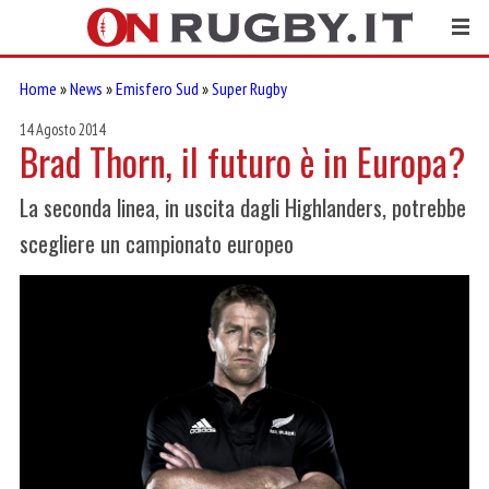
Home
»
News
»
Emisfero Sud
»
Super Rugby
14 Agosto 2014
Brad Thorn, il futuro è in Europa?
La seconda linea, in uscita dagli Highlanders, potrebbe
scegliere un campionato europeo