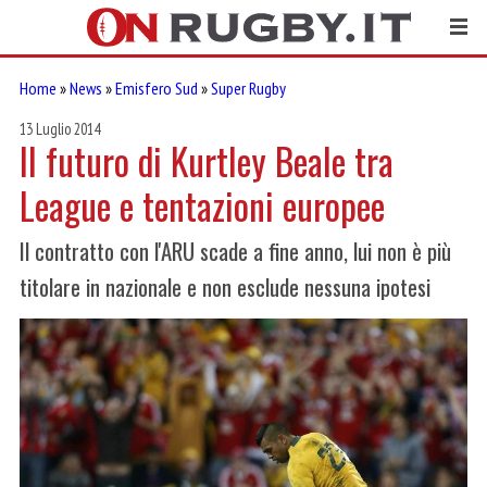
Home
»
News
»
Emisfero Sud
»
Super Rugby
13 Luglio 2014
Il futuro di Kurtley Beale tra
League e tentazioni europee
Il contratto con l'ARU scade a fine anno, lui non è più
titolare in nazionale e non esclude nessuna ipotesi