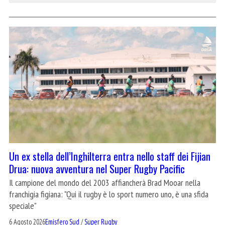
Un ex stella dell’Inghilterra entra nello staff dei Fijian
Drua: nuova avventura nel Super Rugby Pacific
Il campione del mondo del 2003 affiancherà Brad Mooar nella
franchigia figiana: "Qui il rugby è lo sport numero uno, è una sfida
speciale"
6 Agosto 2026
Emisfero Sud
/
Super Rugby