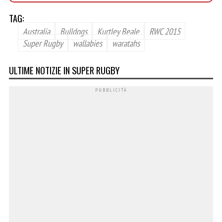
TAG:
Australia
Bulldogs
Kurtley Beale
RWC 2015
Super Rugby
wallabies
waratahs
ULTIME NOTIZIE IN SUPER RUGBY