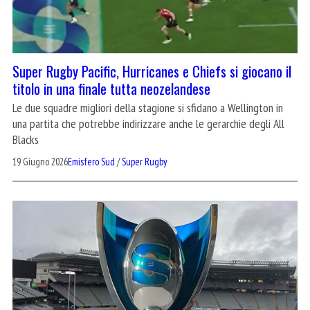
Super Rugby Pacific, Hurricanes e Chiefs si giocano il
titolo in una finale tutta neozelandese
Le due squadre migliori della stagione si sfidano a Wellington in
una partita che potrebbe indirizzare anche le gerarchie degli All
Blacks
19 Giugno 2026
Emisfero Sud
/
Super Rugby