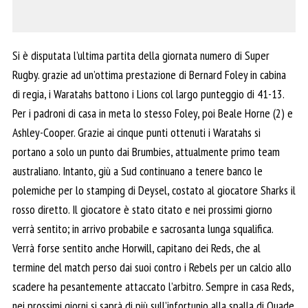
Si è disputata l’ultima partita della giornata numero di Super
Rugby. grazie ad un’ottima prestazione di Bernard Foley in cabina
di regia, i Waratahs battono i Lions col largo punteggio di 41-13.
Per i padroni di casa in meta lo stesso Foley, poi Beale Horne (2) e
Ashley-Cooper. Grazie ai cinque punti ottenuti i Waratahs si
portano a solo un punto dai Brumbies, attualmente primo team
australiano. Intanto, giù a Sud continuano a tenere banco le
polemiche per lo stamping di Deysel, costato al giocatore Sharks il
rosso diretto. Il giocatore è stato citato e nei prossimi giorno
verrà sentito; in arrivo probabile e sacrosanta lunga squalifica.
Verrà forse sentito anche Horwill, capitano dei Reds, che al
termine del match perso dai suoi contro i Rebels per un calcio allo
scadere ha pesantemente attaccato l’arbitro. Sempre in casa Reds,
nei prossimi giorni si saprà di più sull’infortunio alla spalla di Quade