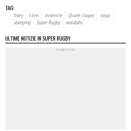
TAG:
foley
Lions
mckenzie
Quade Cooper
rosso
stamping
Super Rugby
waratahs
ULTIME NOTIZIE IN SUPER RUGBY