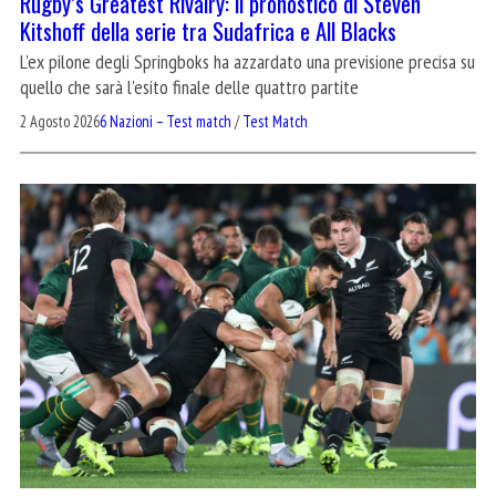
Rugby’s Greatest Rivalry: il pronostico di Steven
Kitshoff della serie tra Sudafrica e All Blacks
L'ex pilone degli Springboks ha azzardato una previsione precisa su
quello che sarà l'esito finale delle quattro partite
2 Agosto 2026
6 Nazioni – Test match
/
Test Match