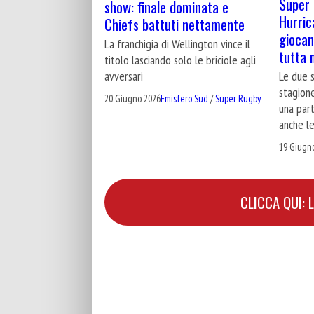
Super 
show: finale dominata e
Hurric
Chiefs battuti nettamente
giocano
La franchigia di Wellington vince il
tutta 
titolo lasciando solo le briciole agli
Le due s
avversari
stagione
20 Giugno 2026
Emisfero Sud
/
Super Rugby
una part
anche le
19 Giugn
CLICCA QUI: 