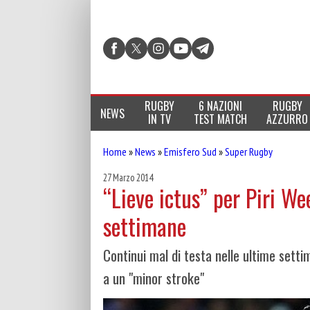
RUGBY
6 NAZIONI
RUGBY
NEWS
IN TV
TEST MATCH
AZZURRO
Home
»
News
»
Emisfero Sud
»
Super Rugby
27 Marzo 2014
“Lieve ictus” per Piri We
settimane
Continui mal di testa nelle ultime setti
a un "minor stroke"