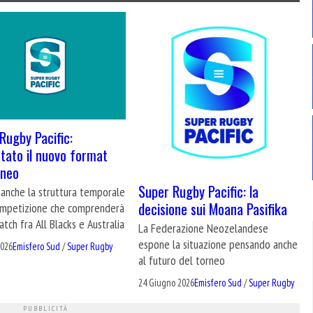
Rugby Pacific:
tato il nuovo format
rneo
Super Rugby Pacific: la
 anche la struttura temporale
decisione sui Moana Pasifika
ompetizione che comprenderà
atch fra All Blacks e Australia
La Federazione Neozelandese
espone la situazione pensando anche
2026
Emisfero Sud
/
Super Rugby
al futuro del torneo
24 Giugno 2026
Emisfero Sud
/
Super Rugby