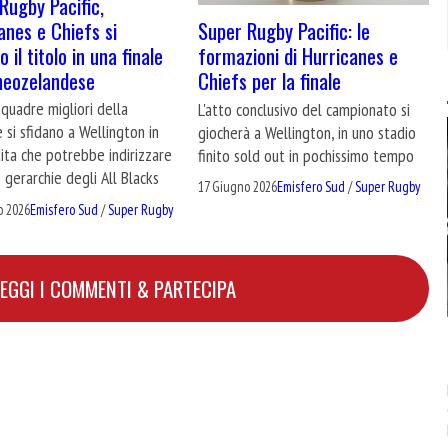
Rugby Pacific,
anes e Chiefs si
Super Rugby Pacific: le
 il titolo in una finale
formazioni di Hurricanes e
neozelandese
Chiefs per la finale
quadre migliori della
L'atto conclusivo del campionato si
 si sfidano a Wellington in
giocherà a Wellington, in uno stadio
ita che potrebbe indirizzare
finito sold out in pochissimo tempo
 gerarchie degli All Blacks
17 Giugno 2026
Emisfero Sud
/
Super Rugby
o 2026
Emisfero Sud
/
Super Rugby
LEGGI I COMMENTI & PARTECIPA