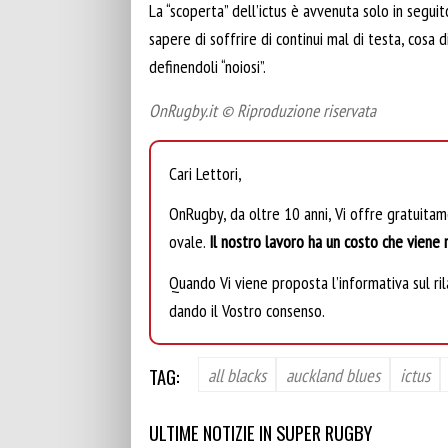
La “scoperta” dell’ictus è avvenuta solo in segui
sapere di soffrire di continui mal di testa, cos
definendoli “noiosi”.
OnRugby.it © Riproduzione riservata
Cari Lettori,
OnRugby, da oltre 10 anni, Vi offre gratuita
ovale.
Il nostro lavoro ha un costo che viene r
Quando Vi viene proposta l’informativa sul rila
dando il Vostro consenso.
TAG:
all blacks
auckland blues
ictus
ULTIME NOTIZIE IN SUPER RUGBY