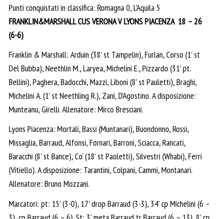
Punti conquistati in classifica: Romagna 0, L’Aquila 5
FRANKLIN&MARSHALL CUS VERONA V LYONS PIACENZA 18 – 26
(6-6)
Franklin & Marshall: Arduin (38’ st Tampelin), Furlan, Corso (1’ st
Del Bubba), Neethlin M., Laryea, Michelini E., Pizzardo (31’ pt.
Bellini), Paghera, Badocchi, Mazzi, Liboni (8’ st Pauletti), Braghi,
Michelini A. (1’ st Neethling R.), Zani, D’Agostino. A disposizione:
Munteanu, Girelli. Allenatore: Mirco Bresciani.
Lyons Piacenza: Mortali, Bassi (Muntanari), Buondonno, Rossi,
Missaglia, Barraud, Alfonsi, Fornari, Barroni, Sciacca, Rancati,
Baracchi (8’ st Bance), Co’ (18’ st Paoletti), Silvestri (Whabi), Ferri
(Vitiello). A disposizione: Tarantini, Colpani, Cammi, Montanari.
Allenatore: Bruno Mozzani.
Marcatori: pt: 15’ (3-0), 17’ drop Barraud (3-3), 34’ cp Michelini (6 –
3), cp Barraud (6 – 6). St: 3’ meta Barraud tr Barraud (6 – 13), 8’ cp