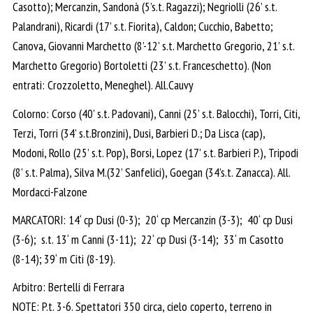
Casotto); Mercanzin, Sandonà (5’s.t. Ragazzi); Negriolli (26’ s.t.
Palandrani), Ricardi (17’ s.t. Fiorita), Caldon; Cucchio, Babetto;
Canova, Giovanni Marchetto (8’-12’ s.t. Marchetto Gregorio, 21’ s.t.
Marchetto Gregorio) Bortoletti (23’ s.t. Franceschetto). (Non
entrati: Crozzoletto, Meneghel). All.Cauvy
Colorno: Corso (40’ s.t. Padovani), Canni (25’ s.t. Balocchi), Torri, Citi,
Terzi, Torri (34’ s.t.Bronzini), Dusi, Barbieri D.; Da Lisca (cap),
Modoni, Rollo (25’ s.t. Pop), Borsi, Lopez (17’ s.t. Barbieri P.), Tripodi
(8’ s.t. Palma), Silva M.(32’ Sanfelici), Goegan (34’s.t. Zanacca). All.
Mordacci-Falzone
MARCATORI: 14‘ cp Dusi (0-3); 20‘ cp Mercanzin (3-3); 40‘ cp Dusi
(3-6); s.t. 13‘ m Canni (3-11); 22‘ cp Dusi (3-14); 33‘ m Casotto
(8-14); 39‘ m Citi (8-19).
Arbitro: Bertelli di Ferrara
NOTE: P.t. 3-6. Spettatori 350 circa, cielo coperto, terreno in