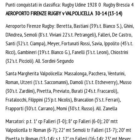
Punti conquistati in classifica: Rugby Udine 1928 0 Rugby Brescia 4
AEROPORTO FIRENZE RUGBY v VALPOLICELLA 30-14 (13-14)
Aeroporto Firenze Rugby: Beretta, Bastiani (39’s.t. Bianco S.), Ghini,
D’Andrea, Semoli (8’s.t. Viviani 22’s.t. Petrangeli), Falleri, De Castro,
Santi (32’s.t. Ciampa), Meyer, Fortunati Rossi, Savia, Ippolito (45’s.t.
Ricci), Gambineri (19’s.t. Bianco G.), Fanelli (5’s.t. Leoni), Chiostrini
(32’s.t. Piccioli). All. Sordini-Segundo
Santa Margherita Valpolicella: Massalonga, Pacchera, Venturini,
Roman, Utzeri (1’s.t. Saccomanni), Damoli (1’s.t. Etcheverry), Musso
(30’s.t. Zardiini), Pivetta, Previato, Burati (24’s.t. Fraccaroli),
Fratalocchi, Filippini (25’p.t. Nicolis), Brancalion (5’s.t. Ferrari),
Frapporti (30’s.t. Carrano), Momi (30’s.t. Russo). All. Zanella
Marcatori: p.t. 1′ cp Falleri (3-0); 8′ cp Falleri (6-0); 20′ mtt
Valpolicella tr Roman (6-7); 22′ mt Semoli tr Falleri (13-7); 20′ mt
Pivetta tr Roman (13-14); s.t. 12′ cp Falleri (16-14); 23′ mt Meyer