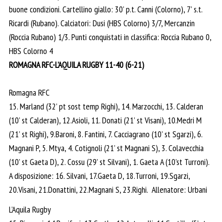
buone condizioni. Cartellino giallo: 30’ p.t. Canni (Colorno), 7’ s.t.
Ricardi (Rubano). Calciatori: Dusi (HBS Colorno) 3/7, Mercanzin
(Roccia Rubano) 1/3. Punti conquistati in classifica: Roccia Rubano 0,
HBS Colorno 4
ROMAGNA RFC-L’AQUILA RUGBY 11-40 (6-21)
Romagna RFC
15. Marland (32’ pt sost temp Righi), 14. Marzocchi, 13. Calderan
(10’ st Calderan), 12.Asioli, 11. Donati (21’ st Visani), 10.Medri M
(21’ st Righi), 9.Baroni, 8. Fantini, 7. Cacciagrano (10’ st Sgarzi), 6.
Magnani P, 5. Mtya, 4. Cotignoli (21’ st Magnani S), 3. Colavecchia
(10’ st Gaeta D), 2. Cossu (29’ st Silvani), 1. Gaeta A (10’st Turroni).
A disposizione: 16. Silvani, 17.Gaeta D, 18.Turroni, 19.Sgarzi,
20.Visani, 21.Donattini, 22.Magnani S, 23.Righi. Allenatore: Urbani
L’Aquila Rugby