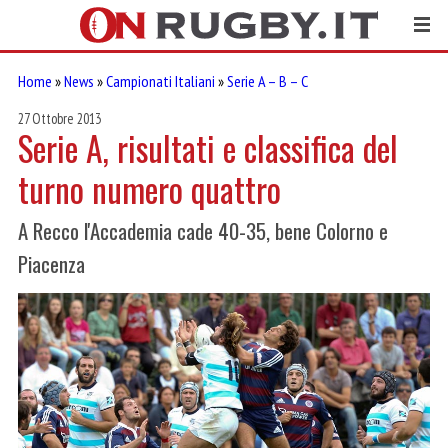
Home
»
News
»
Campionati Italiani
»
Serie A – B – C
27 Ottobre 2013
Serie A, risultati e classifica del
turno numero quattro
A Recco l'Accademia cade 40-35, bene Colorno e
Piacenza