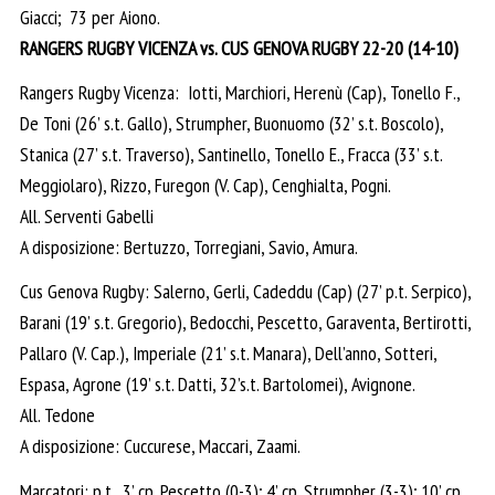
Giacci; 73 per Aiono.
RANGERS RUGBY VICENZA vs. CUS GENOVA RUGBY 22-20 (14-10)
Rangers Rugby Vicenza: Iotti, Marchiori, Herenù (Cap), Tonello F.,
De Toni (26’ s.t. Gallo), Strumpher, Buonuomo (32’ s.t. Boscolo),
Stanica (27’ s.t. Traverso), Santinello, Tonello E., Fracca (33’ s.t.
Meggiolaro), Rizzo, Furegon (V. Cap), Cenghialta, Pogni.
All. Serventi Gabelli
A disposizione: Bertuzzo, Torregiani, Savio, Amura.
Cus Genova Rugby: Salerno, Gerli, Cadeddu (Cap) (27’ p.t. Serpico),
Barani (19’ s.t. Gregorio), Bedocchi, Pescetto, Garaventa, Bertirotti,
Pallaro (V. Cap.), Imperiale (21’ s.t. Manara), Dell’anno, Sotteri,
Espasa, Agrone (19’ s.t. Datti, 32’s.t. Bartolomei), Avignone.
All. Tedone
A disposizione: Cuccurese, Maccari, Zaami.
Marcatori: p.t. 3’ cp. Pescetto (0-3); 4’ cp. Strumpher (3-3); 10’ cp.