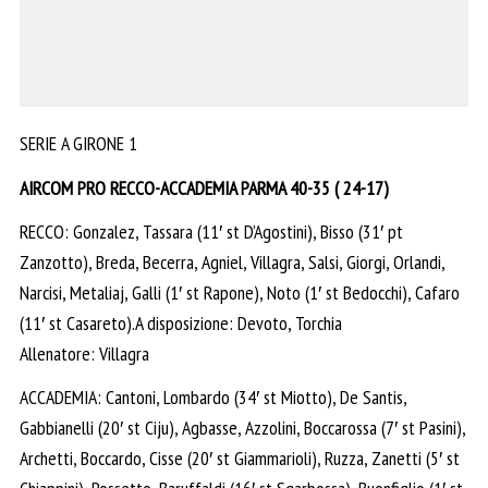
SERIE A GIRONE 1
AIRCOM PRO RECCO-ACCADEMIA PARMA 40-35 ( 24-17)
RECCO: Gonzalez, Tassara (11′ st D’Agostini), Bisso (31′ pt
Zanzotto), Breda, Becerra, Agniel, Villagra, Salsi, Giorgi, Orlandi,
Narcisi, Metaliaj, Galli (1′ st Rapone), Noto (1′ st Bedocchi), Cafaro
(11′ st Casareto).A disposizione: Devoto, Torchia
Allenatore: Villagra
ACCADEMIA: Cantoni, Lombardo (34′ st Miotto), De Santis,
Gabbianelli (20′ st Ciju), Agbasse, Azzolini, Boccarossa (7′ st Pasini),
Archetti, Boccardo, Cisse (20′ st Giammarioli), Ruzza, Zanetti (5′ st