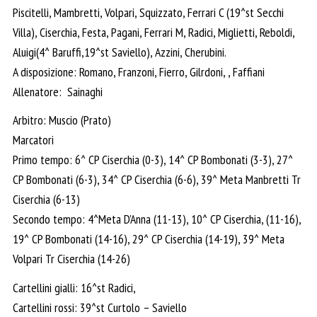
Piscitelli, Mambretti, Volpari, Squizzato, Ferrari C (19^st Secchi
Villa), Ciserchia, Festa, Pagani, Ferrari M, Radici, Miglietti, Reboldi,
Aluigi(4^ Baruffi,19^st Saviello), Azzini, Cherubini.
A disposizione: Romano, Franzoni, Fierro, Gilrdoni, , Faffiani
Allenatore: Sainaghi
Arbitro: Muscio (Prato)
Marcatori
Primo tempo: 6^ CP Ciserchia (0-3), 14^ CP Bombonati (3-3), 27^
CP Bombonati (6-3), 34^ CP Ciserchia (6-6), 39^ Meta Manbretti Tr
Ciserchia (6-13)
Secondo tempo: 4^Meta D’Anna (11-13), 10^ CP Ciserchia, (11-16),
19^ CP Bombonati (14-16), 29^ CP Ciserchia (14-19), 39^ Meta
Volpari Tr Ciserchia (14-26)
Cartellini gialli: 16^st Radici,
Cartellini rossi: 39^st Curtolo – Saviello