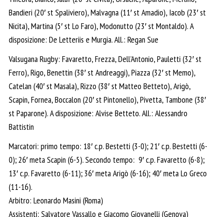
Bandieri (20′ st Spaliviero), Malvagna (11′ st Amadio), Iacob (23′ st
Nicita), Martina (5′ st Lo Faro), Modonutto (23′ st Montaldo). A
disposizione: De Letteriis e Murgia. All.: Regan Sue
Valsugana Rugby: Favaretto, Frezza, Dell’Antonio, Pauletti (32′ st
Ferro), Rigo, Benettin (38′ st Andreaggi), Piazza (32′ st Memo),
Catelan (40′ st Masala), Rizzo (38′ st Matteo Betteto), Arigò,
Scapin, Fornea, Boccalon (20′ st Pintonello), Pivetta, Tambone (38′
st Paparone). A disposizione: Alvise Betteto. All.: Alessandro
Battistin
Marcatori: primo tempo: 18′ c.p. Bestetti (3-0); 21′ c.p. Bestetti (6-
0); 26′ meta Scapin (6-5). Secondo tempo: 9′ c.p. Favaretto (6-8);
13′ c.p. Favaretto (6-11); 36′ meta Arigò (6-16); 40′ meta Lo Greco
(11-16).
Arbitro: Leonardo Masini (Roma)
Assistenti: Salvatore Vassallo e Giacomo Giovanelli (Genova)