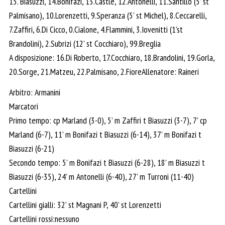
15. Biasuzzi, 14.Bonifazi, 13.Castle, 12.Antonelli, 11.Santillo (5’ st
Palmisano), 10.Lorenzetti, 9.Speranza (5’ st Michel), 8.Ceccarelli,
7.Zaffiri, 6.Di Cicco, 0.Cialone, 4.Flammini, 3.Iovenitti (1’st
Brandolini), 2.Subrizi (12’ st Cocchiaro), 99.Breglia
A disposizione: 16.Di Roberto, 17.Cocchiaro, 18.Brandolini, 19.Gorla,
20.Sorge, 21.Matzeu, 22.Palmisano, 2.FioreAllenatore: Raineri
Arbitro: Armanini
Marcatori
Primo tempo: cp Marland (3-0), 5’ m Zaffiri t Biasuzzi (3-7), 7’ cp
Marland (6-7), 11’ m Bonifazi t Biasuzzi (6-14), 37’ m Bonifazi t
Biasuzzi (6-21)
Secondo tempo: 5’ m Bonifazi t Biasuzzi (6-28), 18’ m Biasuzzi t
Biasuzzi (6-35), 24’ m Antonelli (6-40), 27’ m Turroni (11-40)
Cartellini
Cartellini gialli: 32’ st Magnani P, 40’ st Lorenzetti
Cartellini rossi:nessuno