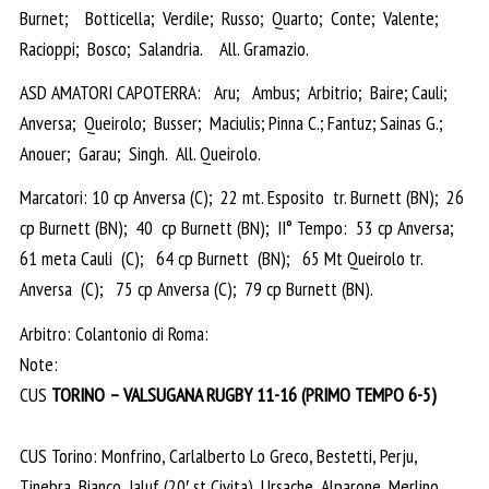
Burnet; Botticella; Verdile; Russo; Quarto; Conte; Valente;
Racioppi; Bosco; Salandria. All. Gramazio.
ASD AMATORI CAPOTERRA: Aru; Ambus; Arbitrio; Baire; Cauli;
Anversa; Queirolo; Busser; Maciulis; Pinna C.; Fantuz; Sainas G.;
Anouer; Garau; Singh. All. Queirolo.
Marcatori: 10 cp Anversa (C); 22 mt. Esposito tr. Burnett (BN); 26
cp Burnett (BN); 40 cp Burnett (BN); II° Tempo: 53 cp Anversa;
61 meta Cauli (C); 64 cp Burnett (BN); 65 Mt Queirolo tr.
Anversa (C); 75 cp Anversa (C); 79 cp Burnett (BN).
Arbitro: Colantonio di Roma:
Note:
CUS
TORINO – VALSUGANA RUGBY 11-16 (PRIMO TEMPO 6-5)
CUS Torino: Monfrino, Carlalberto Lo Greco, Bestetti, Perju,
Tinebra, Bianco, Jaluf (20′ st Civita), Ursache, Alparone, Merlino,