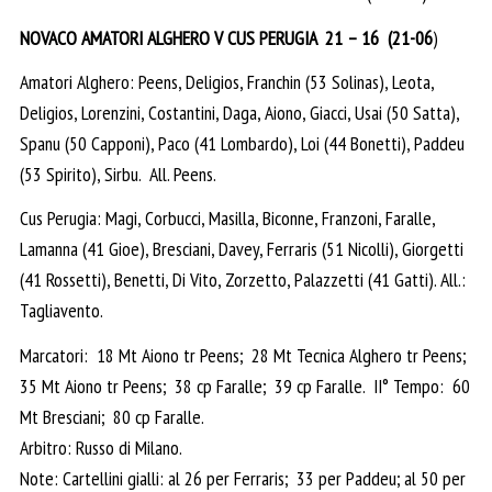
NOVACO AMATORI ALGHERO V CUS PERUGIA 21 – 16 (21-06
)
Amatori Alghero: Peens, Deligios, Franchin (53 Solinas), Leota,
Deligios, Lorenzini, Costantini, Daga, Aiono, Giacci, Usai (50 Satta),
Spanu (50 Capponi), Paco (41 Lombardo), Loi (44 Bonetti), Paddeu
(53 Spirito), Sirbu. All. Peens.
Cus Perugia: Magi, Corbucci, Masilla, Biconne, Franzoni, Faralle,
Lamanna (41 Gioe), Bresciani, Davey, Ferraris (51 Nicolli), Giorgetti
(41 Rossetti), Benetti, Di Vito, Zorzetto, Palazzetti (41 Gatti). All.:
Tagliavento.
Marcatori: 18 Mt Aiono tr Peens; 28 Mt Tecnica Alghero tr Peens;
35 Mt Aiono tr Peens; 38 cp Faralle; 39 cp Faralle. II° Tempo: 60
Mt Bresciani; 80 cp Faralle.
Arbitro: Russo di Milano.
Note: Cartellini gialli: al 26 per Ferraris; 33 per Paddeu; al 50 per