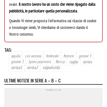
ovale.
Il nostro lavoro ha un costo che viene ripagato dalla
pubblicità, in particolare quella personalizzata.
Quando Vi viene proposta l’informativa sul rilascio di cookie
o tecnologie simili, Vi chiediamo di sostenerci dando il
Vostro consenso.
TAG:
aquila
cus verona
federale
firenze
girone 1
girone 2
lyons piacenza
Recco
rugby
seriea
seriea1
seriea2
valpolicella
ULTIME NOTIZIE IN SERIE A – B – C