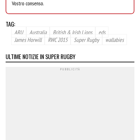
Vostro consenso.
TAG:
ARU
Australia
British & Irish Lions
eds
James Horwill
RWC 2015
Super Rugby
wallabies
ULTIME NOTIZIE IN SUPER RUGBY