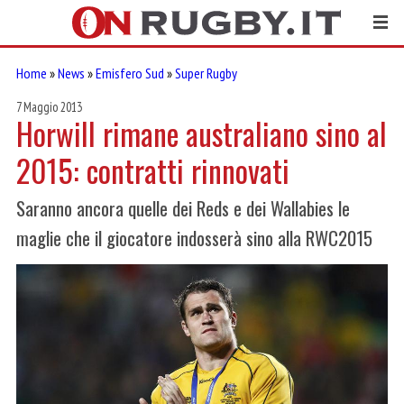
Home
»
News
»
Emisfero Sud
»
Super Rugby
7 Maggio 2013
Horwill rimane australiano sino al
2015: contratti rinnovati
Saranno ancora quelle dei Reds e dei Wallabies le
maglie che il giocatore indosserà sino alla RWC2015