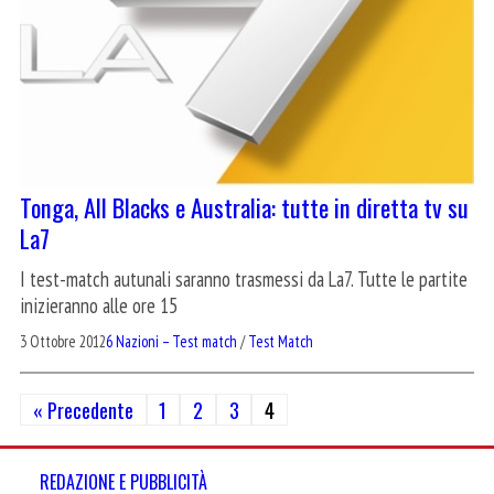
Tonga, All Blacks e Australia: tutte in diretta tv su
La7
I test-match autunali saranno trasmessi da La7. Tutte le partite
inizieranno alle ore 15
3 Ottobre 2012
6 Nazioni – Test match
/
Test Match
Paginazione
« Precedente
1
2
3
4
degli
REDAZIONE E PUBBLICITÀ