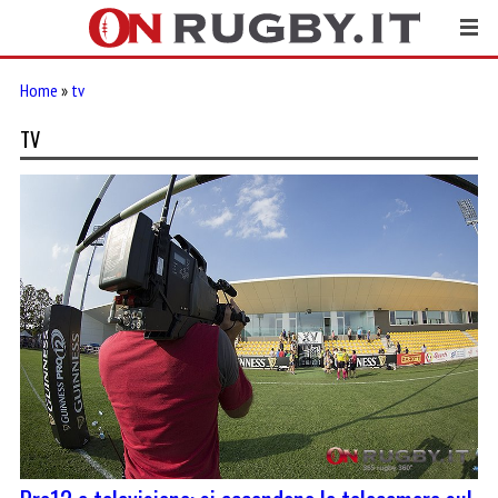
Home
»
tv
TV