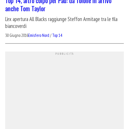
Top 14, altro colpo per Pau: da Tolone in arrivo
anche Tom Taylor
L'ex apertura All Blacks raggiunge Steffon Armitage tra le fila
biancoverdi
30 Giugno 2016
Emisfero Nord
/
Top 14