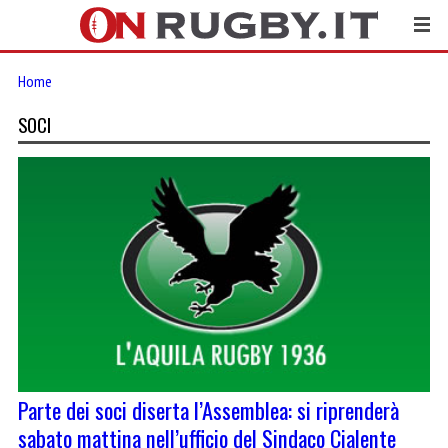
Home
SOCI
Parte dei soci diserta l’Assemblea: si riprenderà
sabato mattina nell’ufficio del Sindaco Cialente