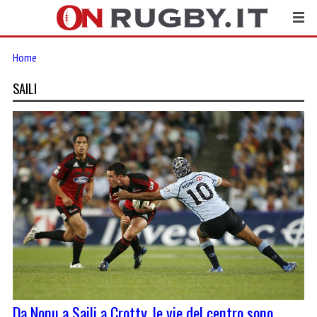
Home
SAILI
Da Nonu a Saili a Crotty, le vie del centro sono