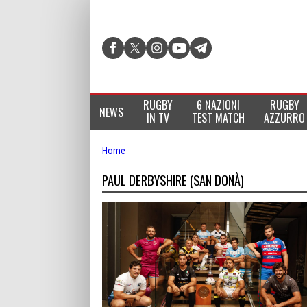
RUGBY
6 NAZIONI
RUGBY
NEWS
IN TV
TEST MATCH
AZZURRO
Home
PAUL DERBYSHIRE (SAN DONÀ)