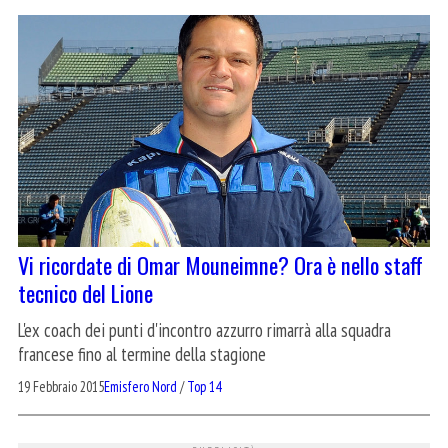
Vi ricordate di Omar Mouneimne? Ora è nello staff
tecnico del Lione
L'ex coach dei punti d'incontro azzurro rimarrà alla squadra
francese fino al termine della stagione
19 Febbraio 2015
Emisfero Nord
/
Top 14