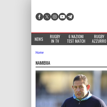
RUGBY
6 NAZIONI
RUGBY
NEWS
IN TV
TEST MATCH
AZZURRO
Home
NAMIBIIA