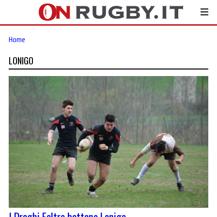
Home
LONIGO
I Draghi Feltre battono Lonigo