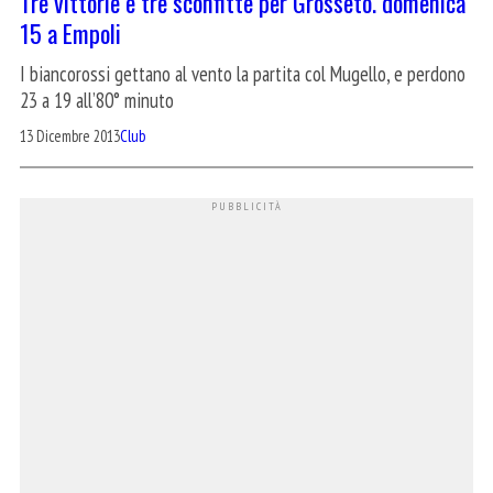
Tre vittorie e tre sconfitte per Grosseto. domenica
15 a Empoli
I biancorossi gettano al vento la partita col Mugello, e perdono
23 a 19 all’80° minuto
13 Dicembre 2013
Club