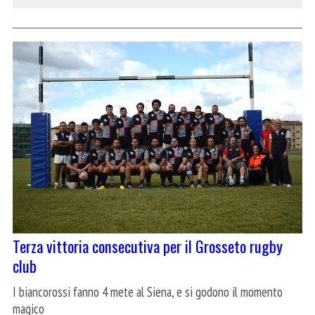
Terza vittoria consecutiva per il Grosseto rugby
club
I biancorossi fanno 4 mete al Siena, e si godono il momento
magico