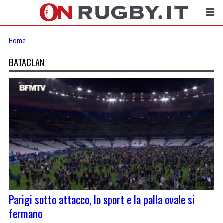
Home
BATACLAN
Parigi sotto attacco, lo sport e la palla ovale si
fermano