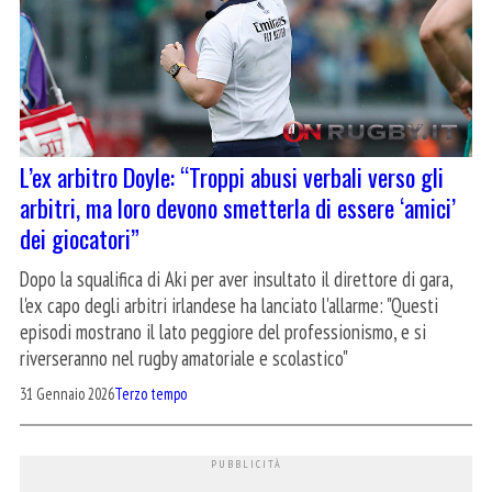
L’ex arbitro Doyle: “Troppi abusi verbali verso gli
arbitri, ma loro devono smetterla di essere ‘amici’
dei giocatori”
Dopo la squalifica di Aki per aver insultato il direttore di gara,
l'ex capo degli arbitri irlandese ha lanciato l'allarme: "Questi
episodi mostrano il lato peggiore del professionismo, e si
riverseranno nel rugby amatoriale e scolastico"
31 Gennaio 2026
Terzo tempo