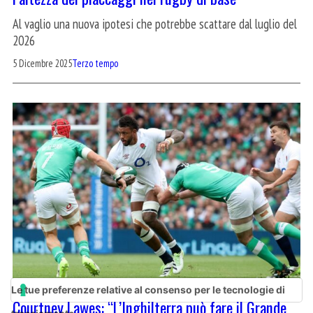
Al vaglio una nuova ipotesi che potrebbe scattare dal luglio del
2026
5 Dicembre 2025
Terzo tempo
Le tue preferenze relative al consenso per le tecnologie di
Courtney Lawes: “L’Inghilterra può fare il Grande