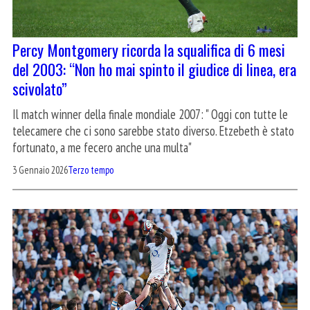
Percy Montgomery ricorda la squalifica di 6 mesi
del 2003: “Non ho mai spinto il giudice di linea, era
scivolato”
Il match winner della finale mondiale 2007: " Oggi con tutte le
telecamere che ci sono sarebbe stato diverso. Etzebeth è stato
fortunato, a me fecero anche una multa"
3 Gennaio 2026
Terzo tempo