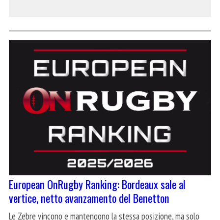
European OnRugby Ranking: Bordeaux sale al
vertice, netto avanzamento del Benetton
Le Zebre vincono e mantengono la stessa posizione, ma solo