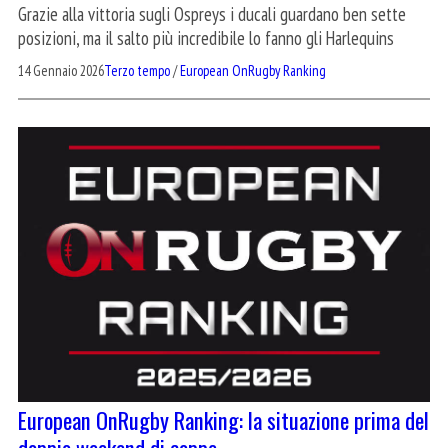
Grazie alla vittoria sugli Ospreys i ducali guardano ben sette
posizioni, ma il salto più incredibile lo fanno gli Harlequins
14 Gennaio 2026
Terzo tempo
/
European OnRugby Ranking
European OnRugby Ranking: la situazione prima del
doppio weekend di coppe