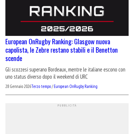
European OnRugby Ranking: Glasgow nuova
capolista, le Zebre restano stabili e il Benetton
scende
Gli scozzesi superano Bordeaux, mentre le italiane escono con
uno status diverso dopo il weekend di URC
28 Gennaio 2026
Terzo tempo
/
European OnRugby Ranking