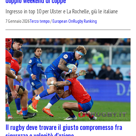
Ingresso in top 10 per Ulster e La Rochelle, giù le italiane
7 Gennaio 2026
Terzo tempo
/
European OnRugby Ranking
Il rugby deve trovare il giusto compromesso fra
sicurezza e velocità d’azione