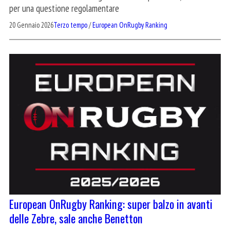
per una questione regolamentare
20 Gennaio 2026
Terzo tempo
/
European OnRugby Ranking
European OnRugby Ranking: super balzo in avanti
delle Zebre, sale anche Benetton