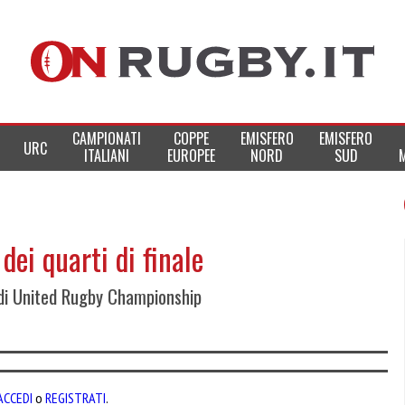
CAMPIONATI
COPPE
EMISFERO
EMISFERO
URC
ITALIANI
EUROPEE
NORD
SUD
dei quarti di finale
i di United Rugby Championship
ACCEDI
o
REGISTRATI
.