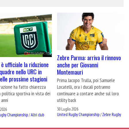
Zebre Parma: arriva il rinnovo
 è ufficiale la riduzione
anche per Giovanni
squadre nello URC in
Montemauri
delle prossime stagioni
Prima Jacopo Trulla, poi Samuele
Locatelli, ora i ducali potranno
razione ha fatto chiarezza
continuare a contare anche sul loro
a politica sportiva in vista dei
utility back
 anni
30 Luglio 2026
 2026
United Rugby Championship
/
Zebre Rugby
ugby Championship
/
Altri club