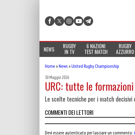
RUGBY
6 NAZIONI
RUGBY
NEWS
IN TV
TEST MATCH
AZZURRO
Home
»
News
»
United Rugby Championship
30 Maggio 2026
URC: tutte le formazioni 
Le scelte tecniche per i match decisiv
COMMENTI DEI LETTORI
Devi essere autenticato per lasciare un commento: