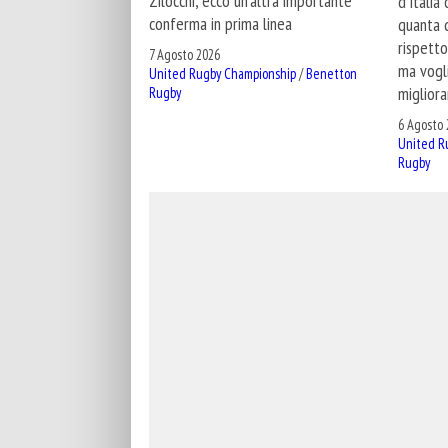
Zilocchi, ecco un'altra importante
d'Italia
conferma in prima linea
quanta d
rispetto
7 Agosto 2026
ma vogl
United Rugby Championship
/
Benetton
migliora
Rugby
6 Agosto 
United R
Rugby