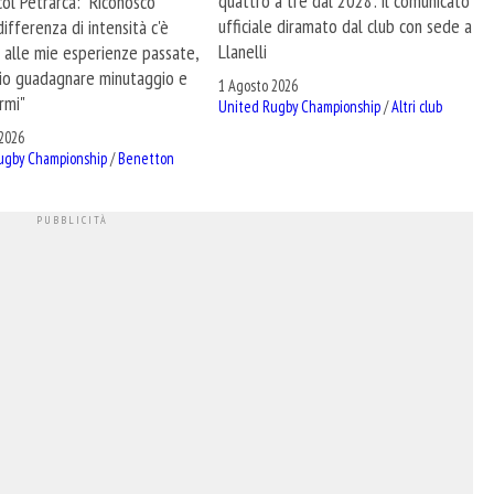
quattro a tre dal 2028: il comunicato
 col Petrarca: "Riconosco
ufficiale diramato dal club con sede a
ifferenza di intensità c'è
Llanelli
 alle mie esperienze passate,
io guadagnare minutaggio e
1 Agosto 2026
rmi"
United Rugby Championship
/
Altri club
2026
ugby Championship
/
Benetton