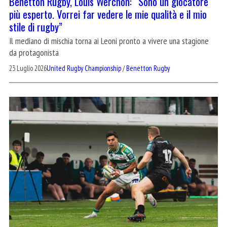
Benetton Rugby, Louis Werchon: “Sono un giocatore
più esperto. Vorrei far vedere le mie qualità e il mio
stile di rugby”
Il mediano di mischia torna ai Leoni pronto a vivere una stagione
da protagonista
23 Luglio 2026
United Rugby Championship
/
Benetton Rugby