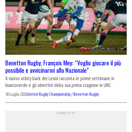
Benetton Rugby, François Mey: “Voglio giocare il più
possibile e avvicinarmi alla Nazionale”
Il nuovo utility back dei Leoni racconta le prime settimane in
biancoverde e gli obiettivi della sua prima stagione in URC
30 Luglio 2026
United Rugby Championship
/
Benetton Rugby