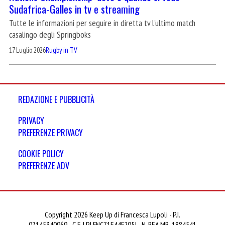
Sudafrica-Galles in tv e streaming
Tutte le informazioni per seguire in diretta tv l'ultimo match
casalingo degli Springboks
17 Luglio 2026
Rugby in TV
REDAZIONE E PUBBLICITÀ
PRIVACY
PREFERENZE PRIVACY
COOKIE POLICY
PREFERENZE ADV
Copyright 2026 Keep Up di Francesca Lupoli - P.I.
07145340969 - C.F. LPLFNC71E44F205J - N. REA MB-1884541