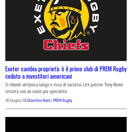
Exeter cambia proprietà: è il primo club di PREM Rugby
ceduto a investitori americani
Si chiude un'epoca lunga e ricca di successi. L'ex patron Tony Rowe
resterà con un ruolo più operativo
30 Giugno 2026
Emisfero Nord
/
PREM Rugby