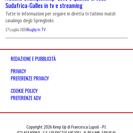
Sudafrica-Galles in tv e streaming
Tutte le informazioni per seguire in diretta tv l'ultimo match
casalingo degli Springboks
17 Luglio 2026
Rugby in TV
REDAZIONE E PUBBLICITÀ
PRIVACY
PREFERENZE PRIVACY
COOKIE POLICY
PREFERENZE ADV
Copyright 2026 Keep Up di Francesca Lupoli - P.I.
07145340969 - C.F. LPLFNC71E44F205J - N. REA MB-1884541