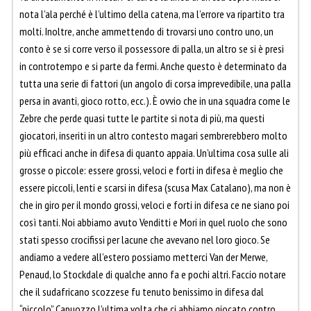
nota l’ala perché è l’ultimo della catena, ma l’errore va ripartito tra
molti. Inoltre, anche ammettendo di trovarsi uno contro uno, un
conto è se si corre verso il possessore di palla, un altro se si è presi
in controtempo e si parte da fermi. Anche questo è determinato da
tutta una serie di fattori (un angolo di corsa imprevedibile, una palla
persa in avanti, gioco rotto, ecc.). È ovvio che in una squadra come le
Zebre che perde quasi tutte le partite si nota di più, ma questi
giocatori, inseriti in un altro contesto magari sembrerebbero molto
più efficaci anche in difesa di quanto appaia. Un’ultima cosa sulle ali
grosse o piccole: essere grossi, veloci e forti in difesa è meglio che
essere piccoli, lenti e scarsi in difesa (scusa Max Catalano), ma non è
che in giro per il mondo grossi, veloci e forti in difesa ce ne siano poi
così tanti. Noi abbiamo avuto Venditti e Mori in quel ruolo che sono
stati spesso crocifissi per lacune che avevano nel loro gioco. Se
andiamo a vedere all’estero possiamo metterci Van der Merwe,
Penaud, lo Stockdale di qualche anno fa e pochi altri. Faccio notare
che il sudafricano scozzese fu tenuto benissimo in difesa dal
“piccolo” Capuozzo l’ultima volta che ci abbiamo giocato contro.