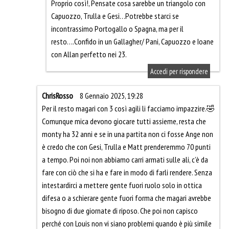
Proprio così!, Pensate cosa sarebbe un triangolo con
Capuozzo, Trulla e Gesi…Potrebbe starci se
incontrassimo Portogallo o Spagna, ma per il
resto….Confido in un Gallagher/ Pani, Capuozzo e Ioane
con Allan perfetto nei 23.
Accedi per rispondere
ChrisRosso
8 Gennaio 2025, 19:28
Per il resto magari con 3 così agili li facciamo impazzire.🤣
Comunque mica devono giocare tutti assieme, resta che
monty ha 32 anni e se in una partita non ci fosse Ange non
è credo che con Gesi, Trulla e Matt prenderemmo 70 punti
a tempo. Poi noi non abbiamo carri armati sulle ali, c’è da
fare con ciò che si ha e fare in modo di farli rendere. Senza
intestardirci a mettere gente fuori ruolo solo in ottica
difesa o a schierare gente fuori forma che magari avrebbe
bisogno di due giornate di riposo. Che poi non capisco
perché con Louis non vi siano problemi quando è più simile