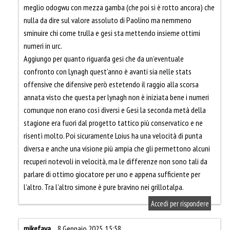
meglio odogwu con mezza gamba (che poi si è rotto ancora) che
nulla da dire sul valore assoluto di Paolino ma nemmeno
sminuire chi come trulla e gesi sta mettendo insieme ottimi
numeri in urc.
Aggiungo per quanto riguarda gesi che da un’eventuale
confronto con Lynagh quest’anno è avanti sia nelle stats
offensive che difensive però estetendo il raggio alla scorsa
annata visto che questa per lynagh non è iniziata bene i numeri
comunque non erano così diversi e Gesi la seconda metà della
stagione era fuori dal progetto tattico più conservatico e ne
risentì molto. Poi sicuramente Loius ha una velocità di punta
diversa e anche una visione più ampia che gli permettono alcuni
recuperi notevoli in velocità, ma le differenze non sono tali da
parlare di ottimo giocatore per uno e appena sufficiente per
l’altro. Tra l’altro simone è pure bravino nei grillotalpa.
Accedi per rispondere
mikefava
8 Gennaio 2025, 15:58