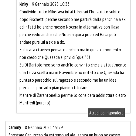
kinky
9 Gennaio 2025, 10:33
Condivido tutto Mikefava infatti Ferrari l’ho scritto subito
dopo Fischetti perchè secondo me partirà dalla panchina a sx
ed infatti ho anche messo Nocera in alternativa con Hasa
perchè vedo anch’io che Nocera gioca poco ed Hasa può
andare pure lui a sx e a dx.
Su Licata ci avevo pensato anch’io ma in questo momento
non credo che Quesada si privi di “quei” 6!
Su Di Bartolomeo sono anch’io convinto che sia attualmente
una terza scelta ma in Novembre ho notato che Quesada ha
puntato parecchio sul ragazzo e secondo me ha un idea
precisa di portarlo pian pianino titolare.
Mentre di Zarantonello per me lo considera addirittura dietro
Manfredi (pure io)!
Accedi per rispondere
cammy
8 Gennaio 2025, 19:59
Spostare Capuozzo da estremo ad ala.. senza un buon possesso