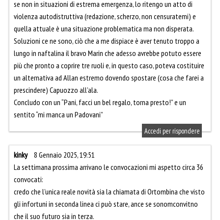
se non in situazioni di estrema emergenza, lo ritengo un atto di
violenza autodistruttiva (redazione, scherzo, non censuratemi) e
quella attuale è una situazione problematica ma non disperata.
Soluzioni ce ne sono, ciò che a me dispiace è aver tenuto troppo a
lungo in naftalina il bravo Marin che adesso avrebbe potuto essere
più che pronto a coprire tre ruoli e, in questo caso, poteva costituire
un alternativa ad Allan estremo dovendo spostare (cosa che farei a
prescindere) Capuozzo all’ala.
Concludo con un “Pani, facci un bel regalo, torna presto!” e un
sentito “mi manca un Padovani”
Accedi per rispondere
kinky
8 Gennaio 2025, 19:51
La settimana prossima arrivano le convocazioni mi aspetto circa 36
convocati:
credo che l’unica reale novità sia la chiamata di Ortombina che visto
gli infortuni in seconda linea ci può stare, ance se sonomconvitno
che il suo futuro sia in terza.