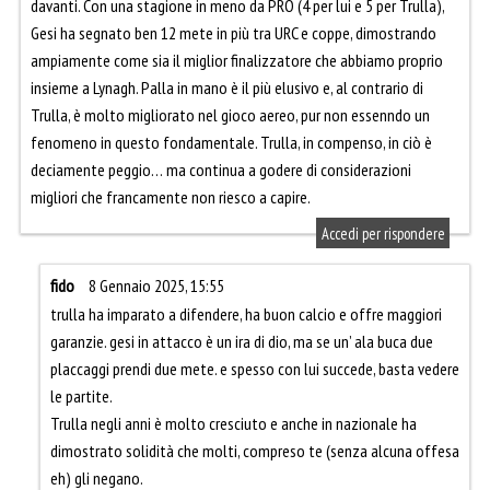
davanti. Con una stagione in meno da PRO (4 per lui e 5 per Trulla),
Gesi ha segnato ben 12 mete in più tra URC e coppe, dimostrando
ampiamente come sia il miglior finalizzatore che abbiamo proprio
insieme a Lynagh. Palla in mano è il più elusivo e, al contrario di
Trulla, è molto migliorato nel gioco aereo, pur non essenndo un
fenomeno in questo fondamentale. Trulla, in compenso, in ciò è
deciamente peggio… ma continua a godere di considerazioni
migliori che francamente non riesco a capire.
Accedi per rispondere
fido
8 Gennaio 2025, 15:55
trulla ha imparato a difendere, ha buon calcio e offre maggiori
garanzie. gesi in attacco è un ira di dio, ma se un’ ala buca due
placcaggi prendi due mete. e spesso con lui succede, basta vedere
le partite.
Trulla negli anni è molto cresciuto e anche in nazionale ha
dimostrato solidità che molti, compreso te (senza alcuna offesa
eh) gli negano.