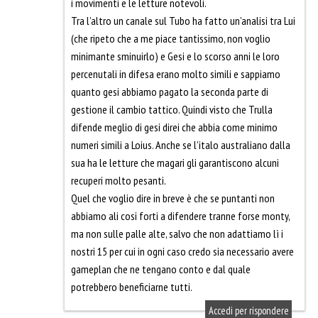
i movimenti e le letture notevoli.
Tra l’altro un canale sul Tubo ha fatto un’analisi tra Lui
(che ripeto che a me piace tantissimo, non voglio
minimante sminuirlo) e Gesi e lo scorso anni le loro
percenutali in difesa erano molto simili e sappiamo
quanto gesi abbiamo pagato la seconda parte di
gestione il cambio tattico. Quindi visto che Trulla
difende meglio di gesi direi che abbia come minimo
numeri simili a Loius. Anche se l’italo australiano dalla
sua ha le letture che magari gli garantiscono alcuni
recuperi molto pesanti.
Quel che voglio dire in breve è che se puntanti non
abbiamo ali cosi forti a difendere tranne forse monty,
ma non sulle palle alte, salvo che non adattiamo lì i
nostri 15 per cui in ogni caso credo sia necessario avere
gameplan che ne tengano conto e dal quale
potrebbero beneficiarne tutti.
Accedi per rispondere