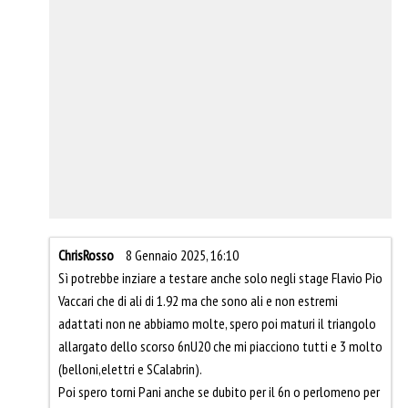
ChrisRosso
8 Gennaio 2025, 16:10
Sì potrebbe inziare a testare anche solo negli stage Flavio Pio
Vaccari che di ali di 1.92 ma che sono ali e non estremi
adattati non ne abbiamo molte, spero poi maturi il triangolo
allargato dello scorso 6nU20 che mi piacciono tutti e 3 molto
(belloni,elettri e SCalabrin).
Poi spero torni Pani anche se dubito per il 6n o perlomeno per