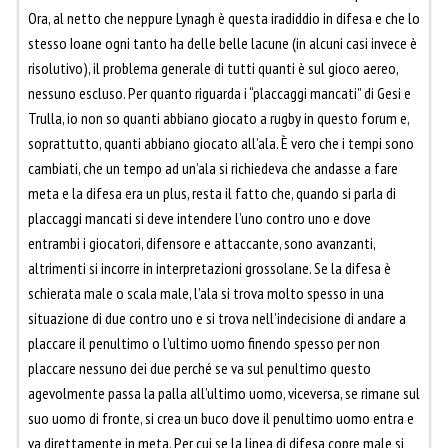
Ora, al netto che neppure Lynagh è questa iradiddio in difesa e che lo
stesso Ioane ogni tanto ha delle belle lacune (in alcuni casi invece è
risolutivo), il problema generale di tutti quanti è sul gioco aereo,
nessuno escluso. Per quanto riguarda i “placcaggi mancati” di Gesi e
Trulla, io non so quanti abbiano giocato a rugby in questo forum e,
soprattutto, quanti abbiano giocato all’ala. È vero che i tempi sono
cambiati, che un tempo ad un’ala si richiedeva che andasse a fare
meta e la difesa era un plus, resta il fatto che, quando si parla di
placcaggi mancati si deve intendere l’uno contro uno e dove
entrambi i giocatori, difensore e attaccante, sono avanzanti,
altrimenti si incorre in interpretazioni grossolane. Se la difesa è
schierata male o scala male, l’ala si trova molto spesso in una
situazione di due contro uno e si trova nell’indecisione di andare a
placcare il penultimo o l’ultimo uomo finendo spesso per non
placcare nessuno dei due perché se va sul penultimo questo
agevolmente passa la palla all’ultimo uomo, viceversa, se rimane sul
suo uomo di fronte, si crea un buco dove il penultimo uomo entra e
va direttamente in meta. Per cui se la linea di difesa copre male si