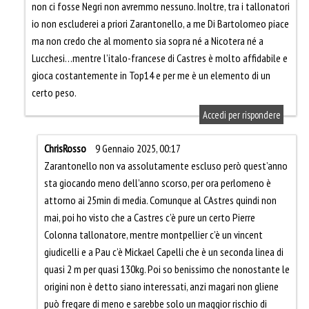
non ci fosse Negri non avremmo nessuno. Inoltre, tra i tallonatori
io non escluderei a priori Zarantonello, a me Di Bartolomeo piace
ma non credo che al momento sia sopra né a Nicotera né a
Lucchesi…mentre l’italo-francese di Castres è molto affidabile e
gioca costantemente in Top14 e per me è un elemento di un
certo peso.
Accedi per rispondere
ChrisRosso
9 Gennaio 2025, 00:17
Zarantonello non va assolutamente escluso però quest’anno
sta giocando meno dell’anno scorso, per ora perlomeno è
attorno ai 25min di media. Comunque al CAstres quindi non
mai, poi ho visto che a Castres c’è pure un certo Pierre
Colonna tallonatore, mentre montpellier c’è un vincent
giudicelli e a Pau c’è Mickael Capelli che è un seconda linea di
quasi 2 m per quasi 130kg. Poi so benissimo che nonostante le
origini non è detto siano interessati, anzi magari non gliene
può fregare di meno e sarebbe solo un maggior rischio di