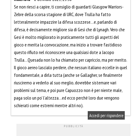
Se non riesci a capire, ti consiglio di guardarti Glasgow Warriors-
Zebre della scorsa stagione di URC, dove Trulla ha fatto
letteralmente impazzire la difesa scozzese…e, parlando di
difesa, è decisamente migliore sia di Gesi che di Lynagh. Vero che
Gesi è molto migliorato in praticamente tutti gli aspetti del
gioco e merita la convocazione, ma inizio a trovare fastidioso
questo rifiuto nel riconoscere una qualsiasi dote a Jacopo
Trulla…Quesada non lo ha chiamato per capriccio, ma per merito.
Il gioco aereo lascialo perdere, che nessun italiano eccelle in quel
fondamentale, a dirla tutta (anche se Gallagher, se finalmente
riusciremo a vederlo al suo meglio, dovrebbe sistemare vari
problemi sul tema, e poi pure Capuozzo non è per niente male,
paga solo un po’ l’altezza…ed ecco perché loro due vengono
schierati come estremi mentre altri no).
Accedi per rispondere