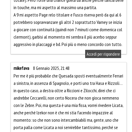
totale). Però forse una chance gliela dà anche perchè lancia bene
in touche, ma mi aspetto al massimo una partita.
A 9 mi aspetto Page relo titolare e Fusco riserva però da qui al 6
potrebbero sopravvanzare gli altri 2 soprattutto Varney se inizia
a giocare con continuità (quindi non 7 minuti come domenica col
clermont), garbisi al momento mi sembra il più acerbo seppur
aggressivo in placcaggi e bd. Poi più o meno concordo con tutto.
Accedi per rispondere
mikefava
8 Gennaio 2025, 21:48
Per me è più probabile che Quesada sposti eventualmente Ferrari
a sinistra, in assenza di Spagnolo, e porti uno tra Hasa e Rizzoli…
in questo caso, a destra oltre a Riccioni e Zilocchi, direi che ci
andrebbe Ceccarelli, non certo Nocera che non gioca nemmeno
con le Zebre. Poi, ma questa è una mia fissa, vorrei rivedere Licata,
anche perché Izekor non è che mi stia facendo impazzire al
momento: so che non sono intercambiabili ma, gente, uno che
porta palla come Licata a noi servirebbe tantissimo, perché se