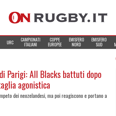
CAMPIONATI
COPPE
EMISFERO
EMISFERO
URC
ITALIANI
EUROPEE
NORD
SUD
 di Parigi: All Blacks battuti dopo
aglia agonistica
l'impeto dei neozelandesi, ma poi reagiscono e portano a