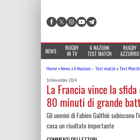
RUGBY
6 NAZIONI
RUGBY
NEWS
IN TV
TEST MATCH
AZZURRO
Home
»
News
»
6 Nazioni – Test match
»
Test Match
16 Novembre 2024
La Francia vince la sfida
80 minuti di grande batt
Gli uomini di Fabien Galthiè subiscono 
casa un risultato importante
COMMENTI DEI LETTORI