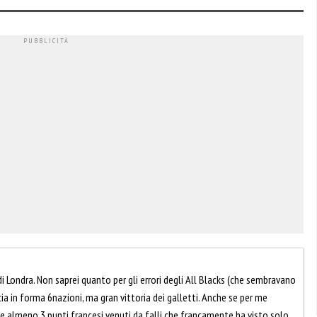
 Londra. Non saprei quanto per gli errori degli All Blacks (che sembravano
ia in forma 6nazioni, ma gran vittoria dei galletti. Anche se per me
 almeno 3 punti francesi venuti da falli che francamente ha visto solo