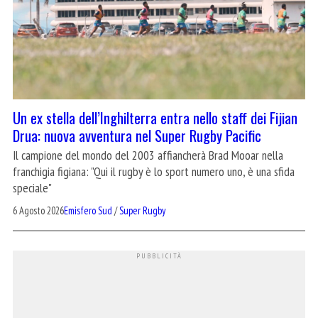
Un ex stella dell’Inghilterra entra nello staff dei Fijian
Drua: nuova avventura nel Super Rugby Pacific
Il campione del mondo del 2003 affiancherà Brad Mooar nella
franchigia figiana: "Qui il rugby è lo sport numero uno, è una sfida
speciale"
6 Agosto 2026
Emisfero Sud
/
Super Rugby