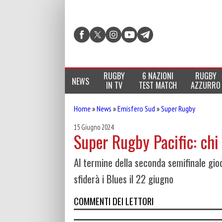
RUGBY
6 NAZIONI
RUGBY
NEWS
IN TV
TEST MATCH
AZZURRO
Home
»
News
»
Emisfero Sud
»
Super Rugby
15 Giugno 2024
Super Rugby Pacific: chi 
Al termine della seconda semifinale gi
sfiderà i Blues il 22 giugno
COMMENTI DEI LETTORI