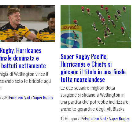
Rugby, Hurricanes
Super Rugby Pacific,
finale dominata e
Hurricanes e Chiefs si
 battuti nettamente
giocano il titolo in una finale
higia di Wellington vince il
tutta neozelandese
asciando solo le briciole agli
Le due squadre migliori della
i
stagione si sfidano a Wellington in
o 2026
Emisfero Sud
/
Super Rugby
una partita che potrebbe indirizzare
anche le gerarchie degli All Blacks
19 Giugno 2026
Emisfero Sud
/
Super Rugby