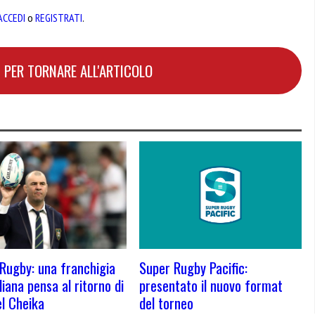
ACCEDI
o
REGISTRATI
.
 PER TORNARE ALL'ARTICOLO
Rugby: una franchigia
Super Rugby Pacific:
liana pensa al ritorno di
presentato il nuovo format
l Cheika
del torneo