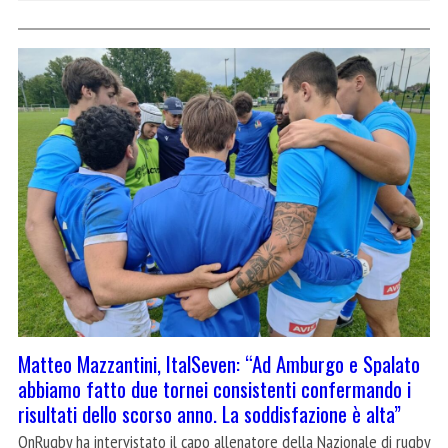
Matteo Mazzantini, ItalSeven: “Ad Amburgo e Spalato
abbiamo fatto due tornei consistenti confermando i
risultati dello scorso anno. La soddisfazione è alta”
OnRugby ha intervistato il capo allenatore della Nazionale di rugby