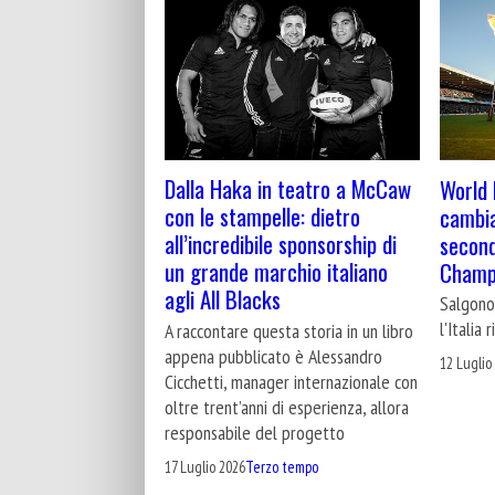
Dalla Haka in teatro a McCaw
World 
con le stampelle: dietro
cambia
all’incredibile sponsorship di
second
un grande marchio italiano
Champi
agli All Blacks
Salgono 
l'Italia
A raccontare questa storia in un libro
appena pubblicato è Alessandro
12 Luglio
Cicchetti, manager internazionale con
oltre trent’anni di esperienza, allora
responsabile del progetto
17 Luglio 2026
Terzo tempo