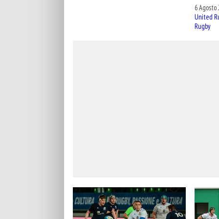
6 Agosto 
United R
Rugby