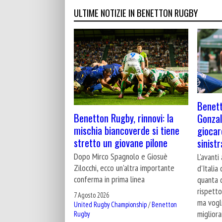
ULTIME NOTIZIE IN BENETTON RUGBY
Benett
Benetton Rugby, rinnovi: la
Gonzal
mischia biancoverde si tiene
giocar
stretto un giovane pilone
sinistr
Dopo Mirco Spagnolo e Giosuè
L'avanti
Zilocchi, ecco un'altra importante
d'Italia
conferma in prima linea
quanta d
rispetto
7 Agosto 2026
ma vogl
United Rugby Championship
/
Benetton
migliora
Rugby