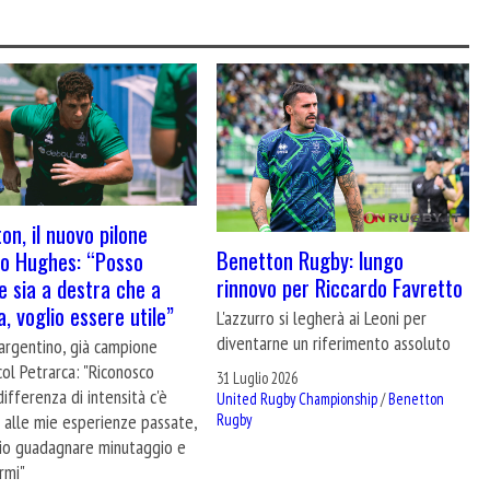
on, il nuovo pilone
Benetton Rugby: lungo
o Hughes: “Posso
rinnovo per Riccardo Favretto
e sia a destra che a
a, voglio essere utile”
L'azzurro si legherà ai Leoni per
diventarne un riferimento assoluto
 argentino, già campione
 col Petrarca: "Riconosco
31 Luglio 2026
ifferenza di intensità c'è
United Rugby Championship
/
Benetton
Rugby
 alle mie esperienze passate,
io guadagnare minutaggio e
rmi"