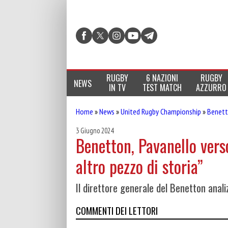
RUGBY
6 NAZIONI
RUGBY
NEWS
IN TV
TEST MATCH
AZZURRO
Home
»
News
»
United Rugby Championship
»
Benett
3 Giugno 2024
Benetton, Pavanello verso
altro pezzo di storia”
Il direttore generale del Benetton anali
COMMENTI DEI LETTORI